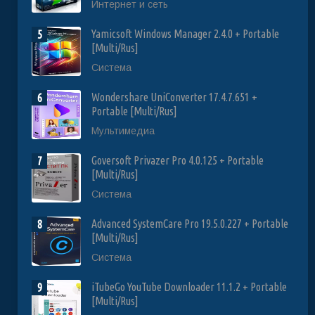
Интернет и сеть
Yamicsoft Windows Manager 2.4.0 + Portable
5
[Multi/Rus]
Система
Wondershare UniConverter 17.4.7.651 +
6
Portable [Multi/Rus]
Мультимедиа
Goversoft Privazer Pro 4.0.125 + Portable
7
[Multi/Rus]
Система
Advanced SystemCare Pro 19.5.0.227 + Portable
8
[Multi/Rus]
Система
iTubeGo YouTube Downloader 11.1.2 + Portable
9
[Multi/Rus]