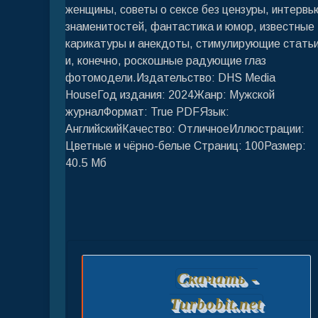
женщины, советы о сексе без цензуры, интервь
знаменитостей, фантастика и юмор, известные
карикатуры и анекдоты, стимулирующие стать
и, конечно, роскошные радующие глаз
фотомодели.Издательство: DHS Media
HouseГод издания: 2024Жанр: Мужской
журналФормат: True PDFЯзык:
АнглийскийКачество: ОтличноеИллюстрации:
Цветные и чёрно-белые Страниц: 100Размер:
40.5 Мб
Скачать -
Turbobit.net