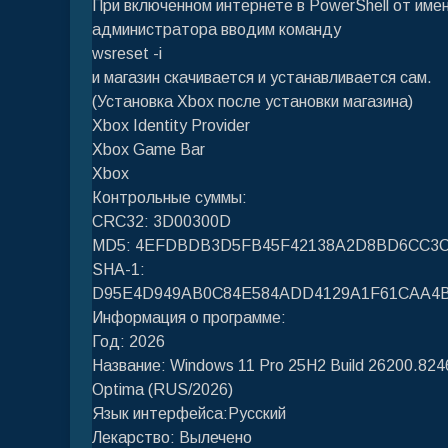
При включенном интернете в PowerShell от име
администратора вводим команду
wsreset -i
и магазин скачивается и устанавливается сам.
(Установка Xbox после установки магазина)
Xbox Identity Provider
Xbox Game Bar
Xbox
Контрольные суммы:
CRC32: 3D00300D
MD5: 4EFDBDB3D5FB45F42138A2D8BD6CC3
SHA-1:
D95E4D949AB0C84E584ADD4129A1F61CAA4
Информация о программе:
Год: 2026
Название: Windows 11 Pro 25H2 Build 26200.824
Optima (RUS/2026)
Язык интерфейса:Русский
Лекарство: Вылечено