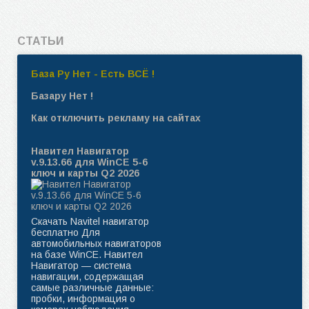
СТАТЬИ
База Ру Нет - Есть ВСЁ !
Базару Нет !
Как отключить рекламу на сайтах
Навител Навигатор
v.9.13.66 для WinCE 5-6
ключ и карты Q2 2026
Скачать Navitel навигатор
бесплатно Для
автомобильных навигаторов
на базе WinCE. Навител
Навигатор — система
навигации, содержащая
самые различные данные:
пробки, информация о