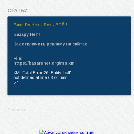
СТАТЬИ
База Ру Нет - Есть ВСЁ !
Базару Нет !
Как отключить рекламу на сайтах
File:
https://basarunet.org/rss.xml
XML Fatal Error 26: Entity 'bull'
not defined at line 68 column
57
Реклама