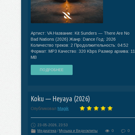
Артист: VA Название: Kit Sunders — There Are No
Bad Nations (2026) Жанр: Dance Год: 2026
Количество треков: 2 Продолжительность: 04:52
Формат: MP3 Качество: 320 Kbps Размер архива: 11
MB
ПОДРОБНЕЕ
Koku — Heyaya (2026)
Опубликовал
Magik
23-05-2026, 23:53
Медиатека
/
Музыка и Видеоклипы
0
0