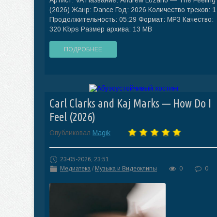
Артист: VA Название: Andrew Lozano — The Feeling
(2026) Жанр: Dance Год: 2026 Количество треков: 1
Продолжительность: 05:29 Формат: MP3 Качество:
320 Kbps Размер архива: 13 MB
ПОДРОБНЕЕ
Carl Clarks and Kaj Marks — How Do I
Feel (2026)
Опубликовал
Magik
23-05-2026, 23:51
Медиатека
/
Музыка и Видеоклипы
0
0