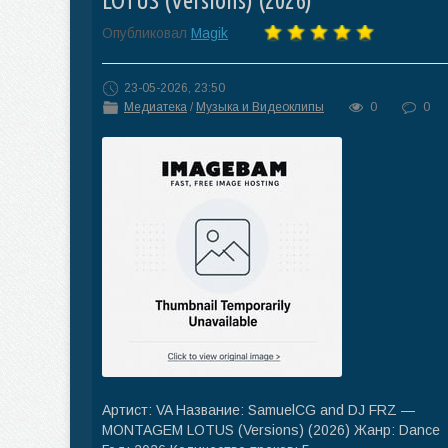
LOTUS (Versions) (2026)
Опубликовал
Magik
23-05-2026, 23:50
Медиатека
/
Музыка и Видеоклипы
0
0
Артист: VA Название: SamuelCG and DJ FRZ —
MONTAGEM LOTUS (Versions) (2026) Жанр: Dance