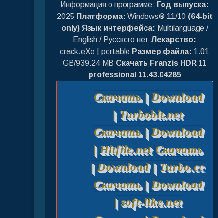
Информация о программе:
Год выпуска:
2025
Платформа:
Windows® 11/10
(64-bit
only)
Язык интерфейса:
Multilanguage /
English / Русского нет
Лекарство:
crack.eXe | portable
Размер файла:
1.01
GB/939.24 MB
Скачать Franzis HDR 11
professional 11.43.04285
Скачать | Download
| Turbobit.net
Скачать | Download
| Hitfile.net
Скачать
| Download | Turbo.cc
Скачать | Download
| soft-like.net