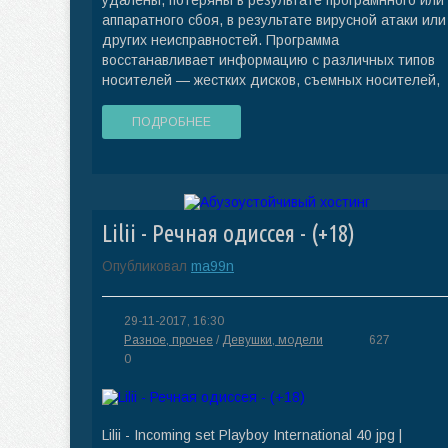
удалены, потеряны в результате програмнного или
аппаратного сбоя, в результате вирусной атаки или
других неисправностей. Программа
восстанавливает информацию с различных типов
носителей — жестких дисков, съемных носителей,
ПОДРОБНЕЕ
Lilii - Речная одиссея - (+18)
Опубликовал
ma99n
29-11-2017, 16:30
Разное, прочее
/
Девушки, модели
627
0
Lilii - Incoming set Playboy International 40 jpg |