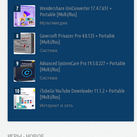
Wondershare UniConverter 17.4.7.651 +
7
Portable [Multi/Rus]
Мультимедиа
Goversoft Privazer Pro 4.0.125 + Portable
8
[Multi/Rus]
Система
Advanced SystemCare Pro 19.5.0.227 + Portable
9
[Multi/Rus]
Система
iTubeGo YouTube Downloader 11.1.2 + Portable
10
[Multi/Rus]
Интернет и сеть
ИГРЫ - НОВОЕ