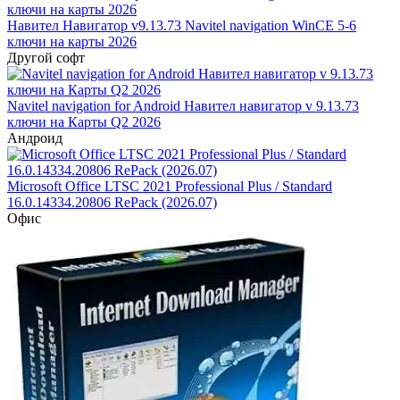
Навител Навигатор v9.13.73 Navitel navigation WinCE 5-6
ключи на карты 2026
Другой софт
Navitel navigation for Android Навител навигатор v 9.13.73
ключи на Карты Q2 2026
Андроид
Microsoft Office LTSC 2021 Professional Plus / Standard
16.0.14334.20806 RePack (2026.07)
Офис