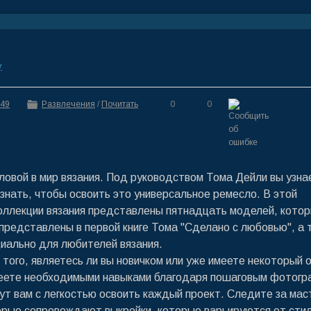
y
:49
Развлечения
/
Почитать
0
0
оловой в мир вязания. Под руководством Тома Дейли вы узна
 знать, чтобы освоить это универсальное ремесло. В этой
оллекции вязания представлены пятнадцать моделей, кото
представлены в первой книге Тома "Сделано с любовью", а 
иально для любителей вязания.
 того, являетесь ли вы новичком или уже имеете некоторый 
еете необходимыми навыками благодаря пошаговым фотогр
ут вам с легкостью освоить каждый проект. Следите за мас
орые сопровождают выкройки, которые варьируются от сти