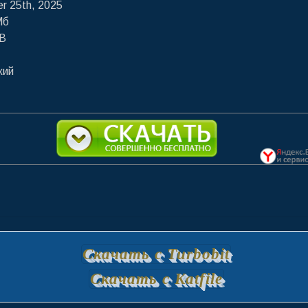
r 25th, 2025
Мб
B
кий
Скачать с Turbobit
Скачать с Katfile