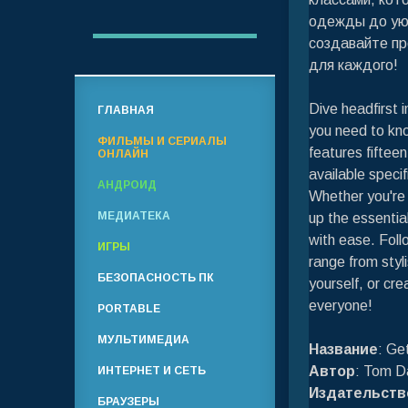
одежды до уют
создавайте пр
для каждого!
Dive headfirst 
ГЛАВНАЯ
you need to know
ФИЛЬМЫ И СЕРИАЛЫ
features fiftee
ОНЛАЙН
available specif
АНДРОИД
Whether you're 
МЕДИАТЕКА
up the essentia
with ease. Fol
ИГРЫ
range from styl
БЕЗОПАСНОСТЬ ПК
yourself, or cr
everyone!
PORTABLE
МУЛЬТИМЕДИА
Название
: Ge
Автор
: Tom D
ИНТЕРНЕТ И СЕТЬ
Издательств
БРАУЗЕРЫ