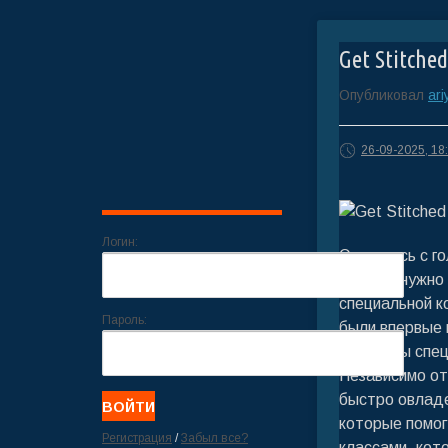
Get Stitched
Опубликовал
ari
26-09-2025, 18
Логин:
Окунитесь с г
что вам нужно
специальной к
Пароль:
были впервые 
доступны спец
Независимо от
быстро овлад
которые помог
Регистрация
/
Забыл все?
классами, кот