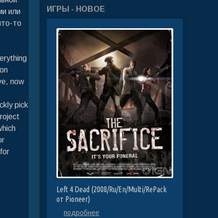
ИГРЫ - НОВОЕ
ми или
что-то
erything
ion
ove, now
ckly pick
roject
which
or
for
Left 4 Dead (2008/Ru/En/Multi/RePack
от Pioneer)
подробнее