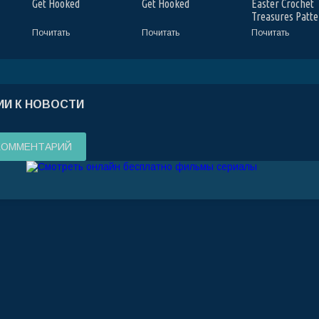
Get Hooked
Get Hooked
Easter Crochet
Treasures Patte
a Festive Seaso
Почитать
Почитать
Почитать
И К НОВОСТИ
КОММЕНТАРИЙ