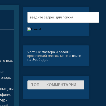
Частные мастера и салоны:
эротический массаж Москва
поиск
на Эрободио.
ете все,
рые
теперь
ТОП
КОММЕНТАРИИ
опыт, вы
афиям,
тер-
льной