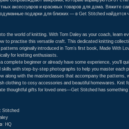
ных аксессуаров и красивых товаров для дома. Вяжите са
одуманные подарки для близких ― в Get Stitched найдется 
into the world of knitting. With Tom Daley as your coach, learn ev
 to practise this versatile craft. This dedicated knitting collect
n patterns originally introduced in Tom’s first book, Made With L
ically for knitting enthusiasts.
a complete beginner or already have some experience, you'll qui
l skills with step-by-step photographs to help you master each p
low along with the masterclasses that accompany the patterns, 
ish clothing to cosy accessories and beautiful homewares. Knit f
eate thoughtful gifts for loved ones―Get Stitched has something 
t Stitched
aley
о
: HQ