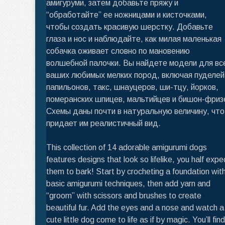
амигуруми, затем добавьте пряжу и
“обработайте” ее ножницами и кисточками,
чтобы создать красивую шерстку. Добавьте
глаза и нос и наблюдайте, как милая маленькая
собачка оживает словно по мановению
волшебной палочки. Вы найдете модели для вс
ваших любимых мелких пород, включая пуделей
папильонов, такс, шнауцеров, ши-тцу, йорков,
померанских шпицев, мальтийцев и бишон-фриз
Схемы даны почти в натуральную величину, что
придает им реалистичный вид.
This collection of 14 adorable amigurumi dogs
features designs that look so lifelike, you half expe
them to bark! Start by crocheting a foundation wit
basic amigurumi techniques, then add yarn and
“groom” with scissors and brushes to create
beautiful fur. Add the eyes and a nose and watch a
cute little dog come to life as if by magic. You’ll find