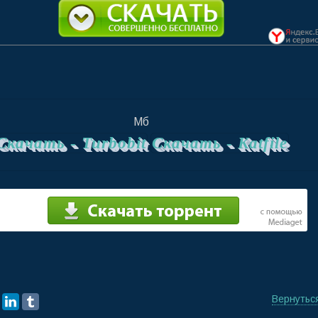
Мб
Скачать -
Turbobit
Скачать -
Katfile
Вернутьс