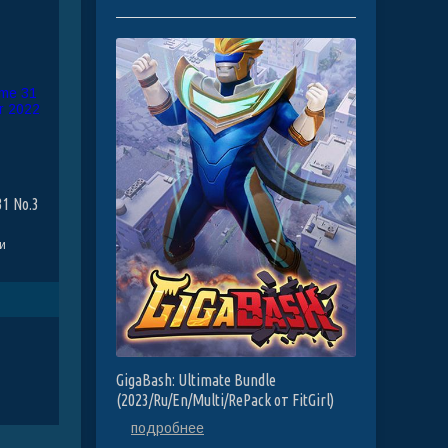
31 No.3
и
GigaBash: Ultimate Bundle
(2023/Ru/En/Multi/RePack от FitGirl)
подробнее