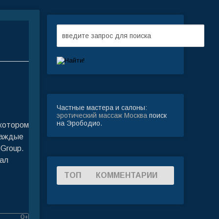
Частные мастера и салоны:
эротический массаж Москва
поиск
на Эрободио.
 котором
каждые
Group.
нал
:
ТОП
КОММЕНТАРИИ