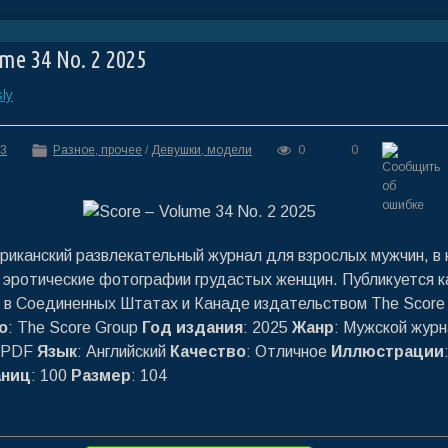
ume 34 No. 2 2025
ly
33
Разное, прочее
/
Девушки, модели
0
0
канский развлекательный журнал для взрослых мужчин, в
 эротические фотографии грудастых женщин. Публикуется 
 в Соединенных Штатах и Канаде издательством The Score 
о
: The Score Group
Год издания
: 2025
Жанр
: Мужской жур
e PDF
Язык
: Английский
Качество
: Отличное
Иллюстрации
аниц
: 100
Размер
: 104