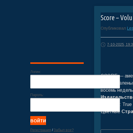
Score – Vol
Опубликовал
Les
7-10-2025, 19:
Логин:
SCORE — амери
представлены
восемь недель
Пароль:
Издательств
Формат
: Tru
Цветные
Стр
Регистрация
/
Забыл все?