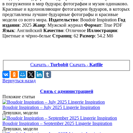
в погружении в мир будуара; фотографам и музам одинаково.
Красивые и вдохновляющие фотогалереи будуаров, в которых
представлены лучшие будуарные фотографы и красивые
модели со всего мира.
Издательство
: Boudoir Inspiration
Год
издания
: 2025
Жанр
: Мужской журнал
Формат
: True PDF
Язык
: Английский
Качество
: Отличное
Иллюстрации
:
Цветные и чёрно-белые
Страниц
: 62
Размер
: 54.2 Мб
Скачать -
Turbobit
Скачать -
Katfile
Вернуться назад
Связь с администрацией
Похожие статьи
Boudoir Inspiration – July 2025 Lingerie Inspiration
Девушки, модели
Boudoir Inspiration – September 2025 Lingerie Inspiration
Девушки, модели