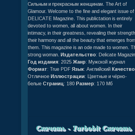
Сильным и прекрасным женщинам. The Art of
Glamour. Welcome to the fine and elegant issue of
DELICATE Magazine. This publictation is entirely
devoted to women, all about women. In their
intimacy, in their greatness, revealing their strength
their harmony and all the beauty that emerges fro
them. This magazine is an ode made to women. T
strong woman.
Издательство
: Delicate Magazi
Год издания
: 2025
Жанр
: Мужской журнал
Формат
: True PDF
Язык
: Английский
Качество
Отличное
Иллюстрации
: Цветные и чёрно-
белые
Страниц
: 180
Размер
: 170 Мб
Скачать -
Turbobit
Скачать