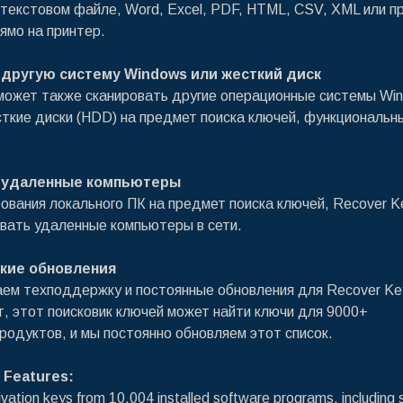
текстовом файле, Word, Excel, PDF, HTML, CSV, XML или п
рямо на принтер.
 другую систему Windows или жесткий диск
может также сканировать другие операционные системы Wi
сткие диски (HDD) на предмет поиска ключей, функциональн
 удаленные компьютеры
ования локального ПК на предмет поиска ключей, Recover K
вать удаленные компьютеры в сети.
кие обновления
ем техподдержку и постоянные обновления для Recover Ke
, этот поисковик ключей может найти ключи для 9000+
родуктов, и мы постоянно обновляем этот список.
 Features:
ation keys from 10,004 installed software programs, including 