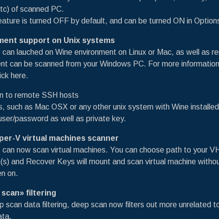
tc) of scanned PC.
ature is turned OFF by default, and can be turned ON in Options
ment support on Unix systems
 can lauched on Wine environment on Linux or Mac, as well as r
nt can be scanned from your Windows PC. For more informatio
ick here.
gin to remote SSH hosts
, such as Mac OSX or any other unix system with Wine installed
 user/password as well as private key.
yper-V virtual machines scanner
 can now scan virtual machines. You can choose path to your V
(s) and Recover Keys will mount and scan virtual machine witho
en on.
scan» filtering
 scan data filtering, deep scan now filters out more unrelated t
ata.