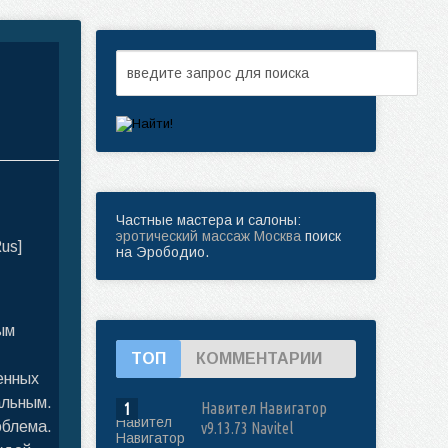
Частные мастера и салоны:
эротический массаж Москва
поиск
на Эрободио.
ым
ТОП
КОММЕНТАРИИ
енных
альным.
Навител Навигатор
1
облема.
v9.13.73 Navitel