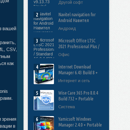
navigation WinCE 5-6
ждой
Другой софт
ключи на карты 2026
Navitel navigation for
2
Android Навител
навигатор v 9.13.73
з вашей
Андроид
ключи на Карты Q2 2026
Microsoft Office LTSC
3
ранить,
2021 Professional Plus /
ML, CSV,
Standard
Офис
упным
16.0.14334.20806 RePack
ся как
(2026.07)
Internet Download
4
Manager 6.43 Build 8 +
Retail [Multi/Rus]
Интернет и сеть
onis
Wise Care 365 Pro 8.0.4
5
грамм.
Build 732 + Portable
[Multi/Rus]
Система
Yamicsoft Windows
 зрения
6
Manager 2.4.0 + Portable
вации в