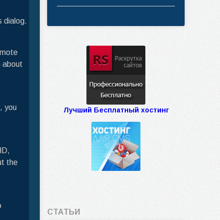
 dialog.
emote
n about
, you
Лучший Бесплатный хостинг
HD,
ut the
o
СТАТЬИ