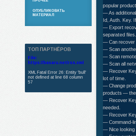
ПРОЧЕЕ
popular produc
ОПУБЛИКОВАТЬ
— As additional
МАТЕРИАЛ
Id, Auth. Key. I
— Export recov
separated files
— Can recover 
ТОП ПАРТНЁРОВ
— Scan another 
— Scan remote 
File:
https://basaru.net/rss.xml
— Scan all net
— Recover Keys
XML Fatal Error 26: Entity 'bull'
not defined at line 68 column
lot of time.
57
— Change produc
products — the
— Recover Keys
needed.
— Recover Keys
— Command-line
— Nice looking i