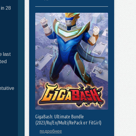
 in 28
 last
rted
tuitive
GigaBash: Ultimate Bundle
(2023/Ru/En/Multi/RePack от FitGirl)
подробнее