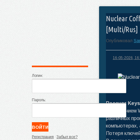
Nuclear Coff
[Multi/Rus]
Опубликовал
Sa
16-05-2026, 16
Логин:
Пароль:
Recover Keys
приложением W
различных про
компьютерах, 
Потеря ключей
Регистрация
/
Забыл все?