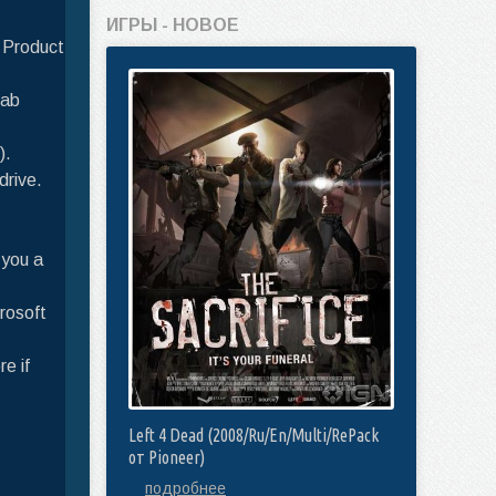
ИГРЫ - НОВОЕ
, Product
tab
).
drive.
 you a
rosoft
e if
Left 4 Dead (2008/Ru/En/Multi/RePack
от Pioneer)
подробнее