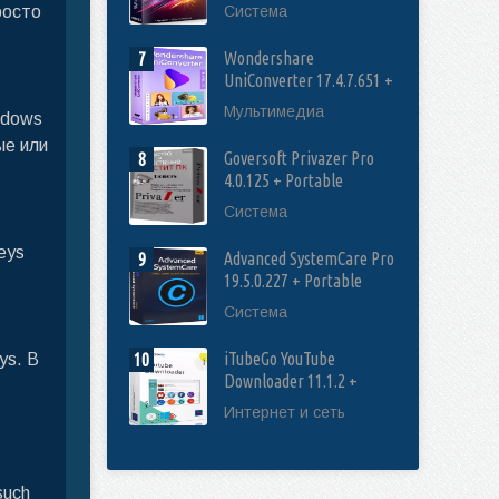
[Multi/Rus]
росто
Система
Wondershare
7
UniConverter 17.4.7.651 +
Portable [Multi/Rus]
Мультимедиа
ndows
ые или
Goversoft Privazer Pro
8
4.0.125 + Portable
[Multi/Rus]
Система
eys
Advanced SystemCare Pro
9
19.5.0.227 + Portable
[Multi/Rus]
Система
iTubeGo YouTube
ys. В
10
Downloader 11.1.2 +
Portable [Multi/Rus]
Интернет и сеть
such