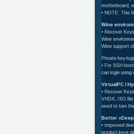
motherboard, e
• NOTE: This fe
Wine environ
• Recover Keys
Wine environme
Wine support cl
Private key lo
• For SSH hosts
can login using
VirtualPC / H
• Recover Keys
VHDX, ISO file 
need to turn th
Better «Deep 
• Improved deep
product keys d