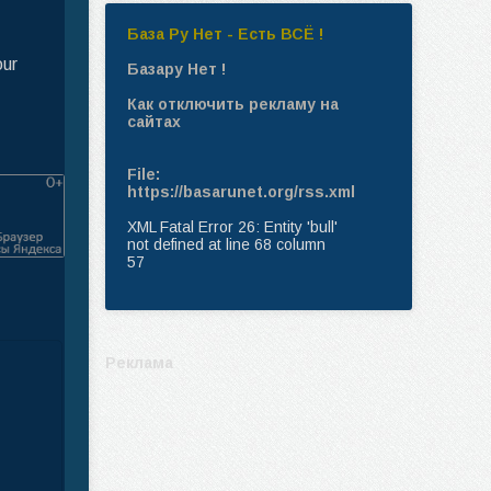
База Ру Нет - Есть ВСЁ !
our
Базару Нет !
Как отключить рекламу на
сайтах
File:
https://basarunet.org/rss.xml
XML Fatal Error 26: Entity 'bull'
not defined at line 68 column
57
Реклама