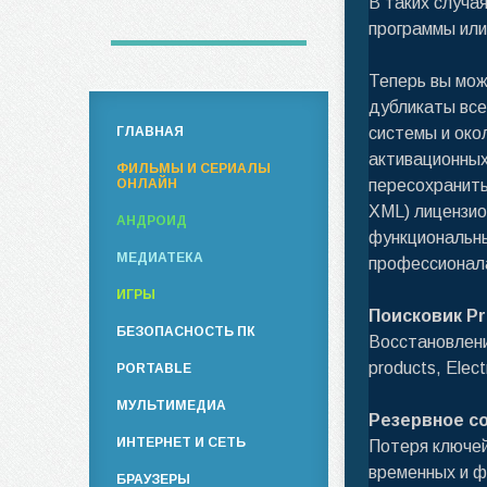
В таких случа
программы или
Теперь вы мож
дубликаты все
ГЛАВНАЯ
системы и око
активационных
ФИЛЬМЫ И СЕРИАЛЫ
ОНЛАЙН
пересохранить
XML) лицензио
АНДРОИД
функциональны
МЕДИАТЕКА
профессионала
ИГРЫ
Поисковик Pr
БЕЗОПАСНОСТЬ ПК
Восстановлени
products, Elec
PORTABLE
МУЛЬТИМЕДИА
Резервное с
ИНТЕРНЕТ И СЕТЬ
Потеря ключей
временных и ф
БРАУЗЕРЫ