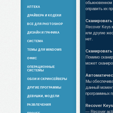
обыкновенном 
АПТЕКА
оправить их п
ДРАЙВЕРА И КОДЕКИ
Сканировать
ВСЕ ДЛЯ PHOTOSHOP
Recover Keys 
ДИЗАЙН И ГРАФИКА
или другие же
нет.
СИСТЕМА
ТЕМЫ ДЛЯ WINDOWS
Сканировать
Помимо сканир
ОФИС
может сканиро
ОПЕРАЦИОННЫЕ
СИСТЕМЫ
Автоматичес
ОБОИ И СКРИНСЕЙВЕРЫ
Мы обеспечива
данный момент
ДРУГИЕ ПРОГРАММЫ
программных п
ДЕВУШКИ, МОДЕЛИ
РАЗВЛЕЧЕНИЯ
Recover Keys
— Recover activ