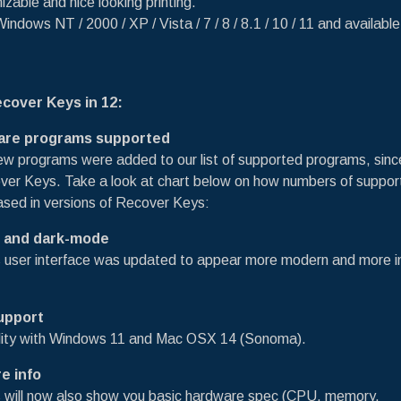
able and nice looking printing.
ndows NT / 2000 / XP / Vista / 7 / 8 / 8.1 / 10 / 11 and available
cover Keys in 12:
ware programs supported
w programs were added to our list of supported programs, since
over Keys. Take a look at chart below on how numbers of suppo
ased in versions of Recover Keys:
n and dark-mode
 user interface was updated to appear more modern and more in
upport
bility with Windows 11 and Mac OSX 14 (Sonoma).
e info
 will now also show you basic hardware spec (CPU, memory,