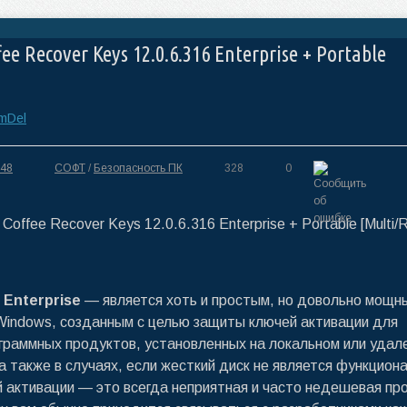
ee Recover Keys 12.0.6.316 Enterprise + Portable
mDel
:48
СОФТ
/
Безопасность ПК
328
0
 Enterprise
— является хоть и простым, но довольно мощн
indows, созданным с целью защиты ключей активации для
граммных продуктов, установленных на локальном или удал
а также в случаях, если жесткий диск не является функцион
 активации — это всегда неприятная и часто недешевая пр