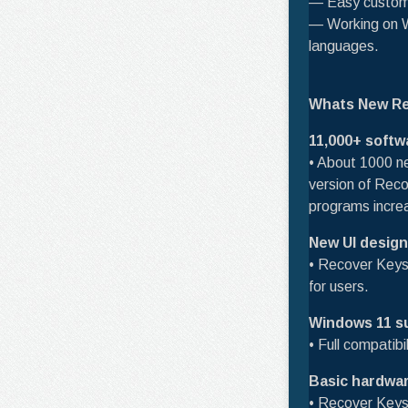
— Easy customiz
— Working on Wi
languages.
Whats New Re
11,000+ soft
• About 1000 ne
version of Rec
programs incre
New UI desig
• Recover Keys
for users.
Windows 11 s
• Full compati
Basic hardwar
• Recover Keys