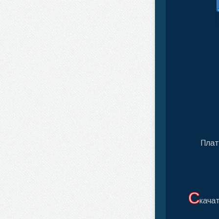
Плат
С
качат