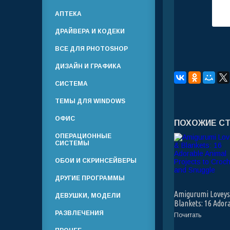
АПТЕКА
ДРАЙВЕРА И КОДЕКИ
ВСЕ ДЛЯ PHOTOSHOP
ДИЗАЙН И ГРАФИКА
СИСТЕМА
ТЕМЫ ДЛЯ WINDOWS
ОФИС
ПОХОЖИЕ С
ОПЕРАЦИОННЫЕ
СИСТЕМЫ
ОБОИ И СКРИНСЕЙВЕРЫ
ДРУГИЕ ПРОГРАММЫ
Amigurumi Loveys
ДЕВУШКИ, МОДЕЛИ
Blankets: 16 Ador
Animal Projects t
РАЗВЛЕЧЕНИЯ
Почитать
Crochet and Snugg