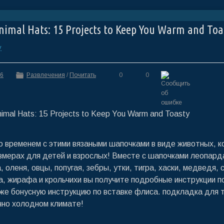
nimal Hats: 15 Projects to Keep You Warm and Toa
y
36
Развлечения
/
Почитать
0
0
со временем с этими вязаными шапочками в виде животных, 
змерах для детей и взрослых! Вместе с шапочками леопард
, оленя, овцы, попугая, зебры, утки, тигра, хаски, медведя, 
ка, жирафа и крольчихи вы получите подробные инструкции п
кже бонусную инструкцию по вставке флиса. подкладка для т
нно холодном климате!