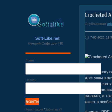
Crocheted A
Опубликовал
ari
7-05-2026, 19:
Логин:
Идите в ногу 
доступны в ра
Пароль:
лягушки, енота
свиньи, кроли
вязанию, а та
живет в особе
Регистрация
/
Забыл все?
Формат: PDF