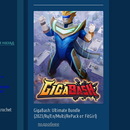
я назад
Crochet
GigaBash: Ultimate Bundle
(2023/Ru/En/Multi/RePack от FitGirl)
m the
подробнее
 Potter