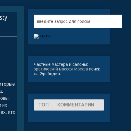
sty
Частные мастера и салоны:
эротический массаж Москва
поиск
на Эрободио.
которые
а,
совы,
ТОП
КОММЕНТАРИИ
о их
ех, кто