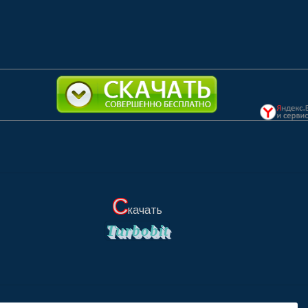
С
качать
Turbobit