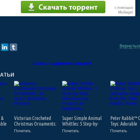
Вернутьс
Связь с администрацией
ТАТЬИ
 &
Victorian Crocheted
Super Simple Animal
Peter Rabbit™ 
able
Christmas Ornaments:
Whittles: 5 Step-by-
Toys: Adorable
o
33 Quick-And-Easy
Step Woodcarving
Amigurumi fro
Почитать
Почитать
Почитать
le
Projects
Projects for Beginners
Tales of Beatrix