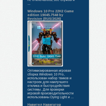
...
Windows 10 Pro 22H2 Game
edition 19045.7548 by
Revision (RUS/2026)
Оптимизированная игровая
сборка Windows 10 Pro,
использован набор твиков и
настроек для наилучшего
отклика и быстродействия
системы. Для проверки
игровой производительности
использованы Dying Light и ...
Навител Навигатор