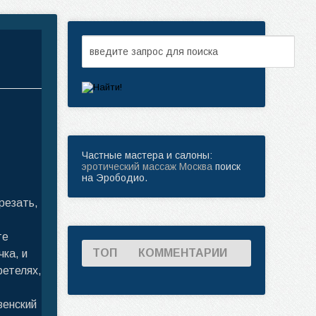
Частные мастера и салоны:
эротический массаж Москва
поиск
на Эрободио.
резать,
те
ТОП
КОММЕНТАРИИ
ка, и
ретелях,
венский