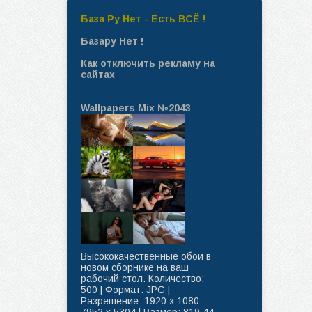
База Ру Нет - Есть ВСЁ !
Базару Нет !
Как отключить рекламу на
сайтах
Wallpapers Mix №2043
Высококачественные обои в
новом сборнике на ваш
рабочий стол. Количество:
500 | Формат: JPG |
Разрешение: 1920 x 1080 -
7952 x 5304 | Размер: 819.44