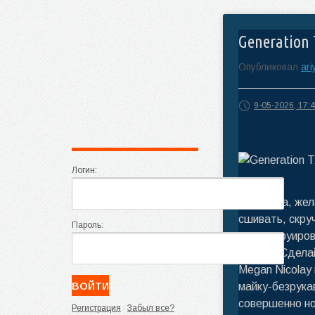
Generation 
Опубликовал
ari
9-05-2026, 17:
Логин:
Футболка, жел
сшивать, скру
Пароль:
реконструиров
заново. Сдела
Megan Nicolay
майку-безрукав
совершенно но
Регистрация
/
Забыл все?