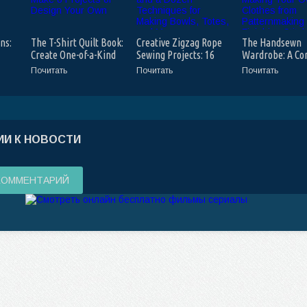
ns:
The T-Shirt Quilt Book:
Creative Zigzag Rope
The Handsewn
Create One-of-a-Kind
Sewing Projects: 16
Wardrobe: A Co
be
Keepsakes - Make 8
Projects and a Dozen
Guide to Making
Почитать
Почитать
Почитать
Projects or Design
Techniques for
Own Clothes fr
Your Own
Making Bowls, Totes,
Patternmaking 
and More
Finishing Stitc
И К НОВОСТИ
КОММЕНТАРИЙ