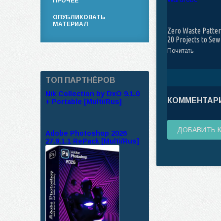
ПРОЧЕЕ
ОПУБЛИКОВАТЬ
МАТЕРИАЛ
Zero Waste Patter
20 Projects to Sew
Your Own Wardro
Почитать
ТОП ПАРТНЁРОВ
Nik Collection by DxO 9.1.0
КОММЕНТАРИ
+ Portable [Multi/Rus]
ДОБАВИТЬ 
Adobe Photoshop 2026
27.9.1.1 RePack [Multi/Rus]