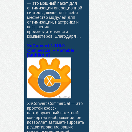
— это мощный пакет для
оптимизации операционной
системы, включает в себя
множество модулей для
оптимизации, настройки и
повышения
производительности
компьютеров. Благодаря ...
XnConvert 1.115.0
Commercial + Portable
[Multi/Rus]
XnConvert Commercial — это
простой кросс-
платформенный пакетный
конвертер изображений, он
позволяет автоматизировать
редактирование ваших
массивных коллекций