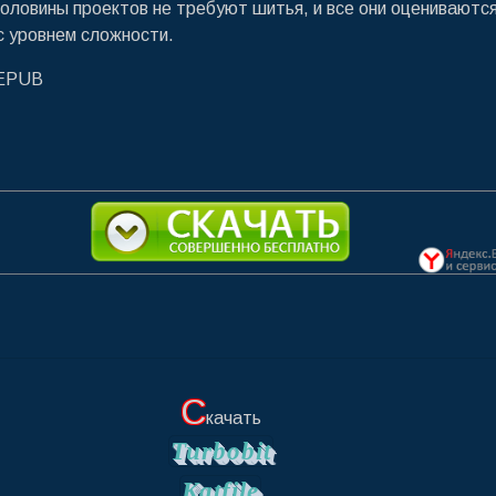
половины проектов не требуют шитья, и все они оцениваются
с уровнем сложности.
/EPUB
С
качать
Turbobit
Katfile