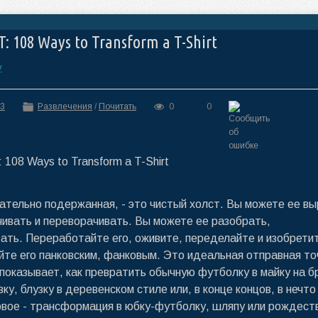
T: 108 Ways to Transform a T-Shirt
y
43
Развлечения
/
Почитать
0
0
ательно подержанная, - это чистый холст. Вы можете ее вы
чивать и переворачивать. Вы можете ее разобрать,
ать. Переработайте его, оживите, переделайте и изобрети
йте его панковским, фанковым. Это идеальная отправная точ
 показывает, как превратить обычную футболку в майку на б
ку, блузку в деревенском стиле или, в конце концов, в нечто
вое - трансформация в юбку-футболку, шляпу или рождест