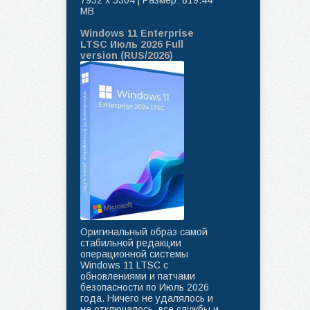
MB
Windows 11 Enterprise
LTSC Июль 2026 Full
version (RUS/2026)
Оригинальный образ самой
стабильной редакции
операционной системы
Windows 11 LTSC с
обновлениями и патчами
безопасности по Июль 2026
года. Ничего не удалялось и
не отключалось, все службы и