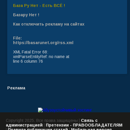
База Ру Нет - Есть ВСЁ !
Базару Нет !
Как отключить рекламу на сайтах
File:
https://basarunet.org/rss.xml
XML Fatal Error 68:
xmlParseEntityRef: no name at
line 6 column 76
Реклама
Copyright 2025. Все права защищены |
Связь с
администрацией
|
Претензии - ПРАВООБЛАДАТЕЛЯМ
|
Правила публикации статей
|
Мобильная версия