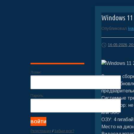
Windows 11 
Опубликовал
iv
16-05-2026, 20
Логин:
В основе сбор
25H2 с обновл
предварительн
Пароль:
Системные тр
Процессор: не 
или SoC
ОЗУ: 4 гигабай
Место на диск
Регистрация
/
Забыл все?
Видеоадаптер: