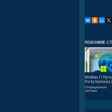
ПОХОЖИЕ С
Windows 11 Русск
Pro by OneSmiLe 
build 26100.2454
Операционные
(Ru/2024)
системы