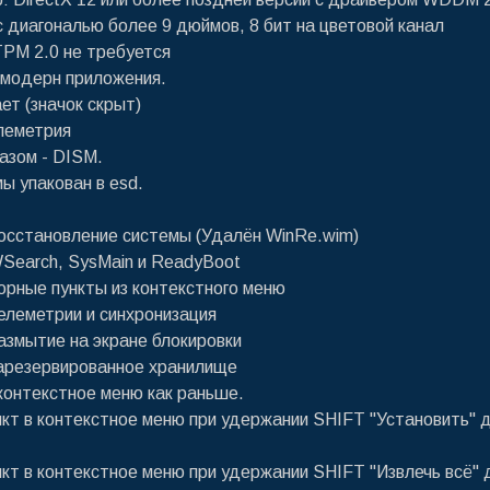
 с диагональю более 9 дюймов, 8 бит на цветовой канал
TPM 2.0 не требуется
 модерн приложения.
ет (значок скрыт)
леметрия
разом - DISM.
ы упакован в esd.
осстановление системы (Удалён WinRe.wim)
Search, SysMain и ReadyBoot
орные пункты из контекстного меню
елеметрии и синхронизация
азмытие на экране блокировки
арезервированное хранилище
контекстное меню как раньше.
нкт в контекстное меню при удержании SHIFT "Установить" д
нкт в контекстное меню при удержании SHIFT "Извлечь всё" 