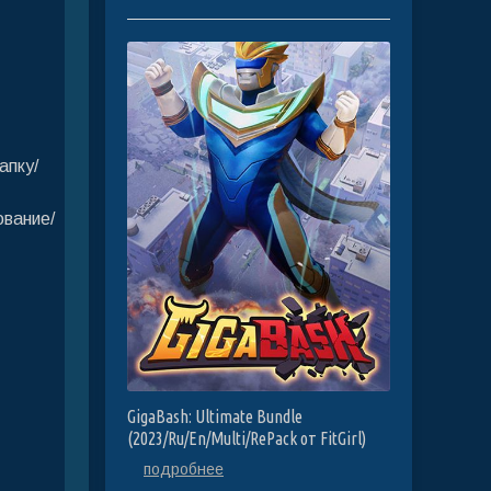
апку/
ование/
GigaBash: Ultimate Bundle
(2023/Ru/En/Multi/RePack от FitGirl)
подробнее