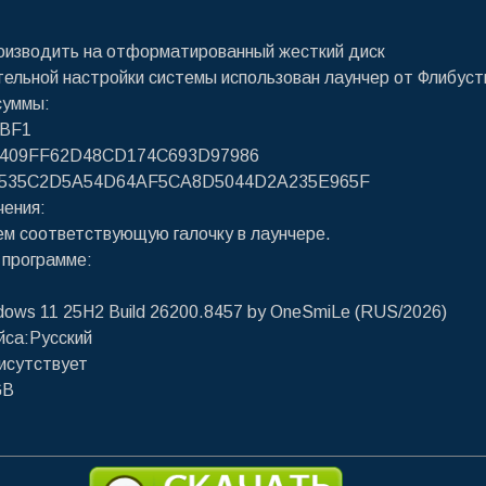
роизводить на отформатированный жесткий диск
ельной настройки системы использован лаунчер от Флибуст
суммы:
4BF1
9409FF62D48CD174C693D97986
9535C2D5A54D64AF5CA8D5044D2A235E965F
чения:
ем соответствующую галочку в лаунчере.
 программе:
dows 11 25H2 Build 26200.8457 by OneSmiLe (RUS/2026)
йса:Русский
исутствует
GB