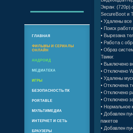
Экран: (720p)
SecureBoot и 
• Удалены все
• Поиск работа
• Вырезана те
ГЛАВНАЯ
• Работа с об
ФИЛЬМЫ И СЕРИАЛЫ
• Образ систем
ОНЛАЙН
Твики:
АНДРОИД
• Выключено в
МЕДИАТЕКА
• Отключено W
• Удалены мус
ИГРЫ
• Отключена т
БЕЗОПАСНОСТЬ ПК
• Отключено р
• Отключено з
PORTABLE
• Нормальное 
МУЛЬТИМЕДИА
• Добавлен пу
пакетов
ИНТЕРНЕТ И СЕТЬ
• Добавлен пу
БРАУЗЕРЫ