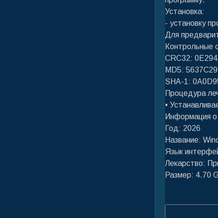
Установка:
- установку п
Для предварит
Контрольные 
CRC32: 0E29
MD5: 5637C2
SHA-1: 0A0D
Процедура ле
• Устанавлива
Информация о
Год: 2026
Название: Win
Язык интерфе
Лекарство: Пр
Размер: 4.70 