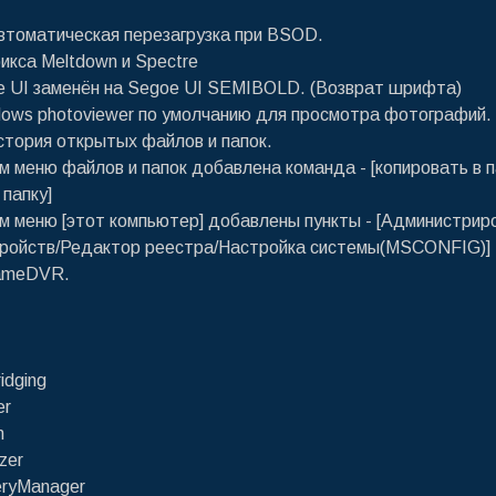
втоматическая перезагрузка при BSOD.
икса Meltdown и Spectre
 UI заменён на Segoe UI SEMIBOLD. (Возврат шрифта)
dows photoviewer по умолчанию для просмотра фотографий.
стория открытых файлов и папок.
ом меню файлов и папок добавлена команда - [копировать в п
 папку]
ом меню [этот компьютер] добавлены пункты - [Администрир
тройств/Редактор реестра/Настройка системы(MSCONFIG)]
ameDVR.
idging
er
n
zer
eryManager