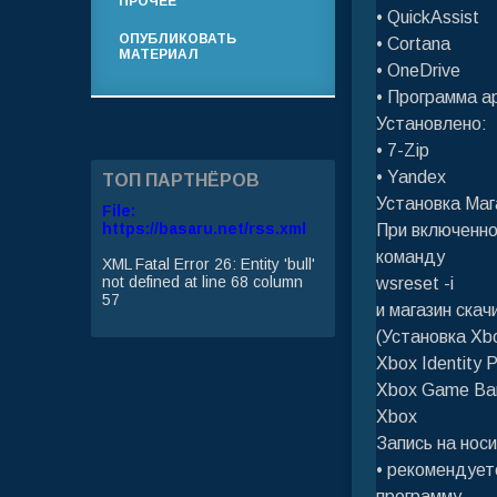
ПРОЧЕЕ
• QuickAssist
ОПУБЛИКОВАТЬ
• Cortana
МАТЕРИАЛ
• OneDrive
• Программа ар
Установлено:
• 7-Zip
• Yandex
ТОП ПАРТНЁРОВ
Установка Маг
File:
https://basaru.net/rss.xml
При включенно
команду
XML Fatal Error 26: Entity 'bull'
not defined at line 68 column
wsreset -i
57
и магазин скач
(Установка Xb
Xbox Identity P
Xbox Game Ba
Xbox
Запись на нос
• рекомендует
программу.