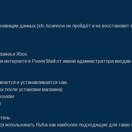
хивации данных (sfc /scannow не пройдёт и не восстановит 
азина и Xbox
м интернете в PowerShell от имени администратора вводим
ивается и устанавливается сам.
ox после установки магазина)
rovider
r
итель:
ся использовать Rufus как наиболее подходящую для таких