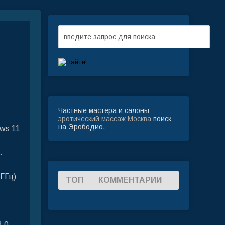
Частные мастера и салоны:
эротический массаж Москва
поиск
на Эрободио.
ws 11
.
(ГГц)
ТОП
КОММЕНТАРИИ
2.0