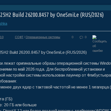
25H2 Build 26200.8457 by OneSmiLe (RUS/2026)
ashka
:10
СОФТ
/
Операционные системы
0
0
ки лежат оригинальные образы операционной системы Windo
ениями по май 2026 года. Для беспроблемной установки и
ой настройки системы использован лаунчер от Флибустьера
ебования:
менее двух ядер с тактовой частотой не менее 1 гигагерца 
та (ГБ)
е: 20 ГБ или больше
 DirectX 12 или более поздней версии с драйвером WDDM 