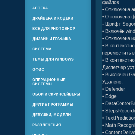
файлов
АПТЕКА
• Отключена а
• Отключена ф
ДРАЙВЕРА И КОДЕКИ
- Шрифт Segoe
ВСЕ ДЛЯ PHOTOSHOP
• Включён win
• Отключена и
ДИЗАЙН И ГРАФИКА
• В контекстн
СИСТЕМА
переместить в
ТЕМЫ ДЛЯ WINDOWS
• В контекстн
Диспетчер ус
ОФИС
• Выключен G
ОПЕРАЦИОННЫЕ
Удалено:
СИСТЕМЫ
• Defender
ОБОИ И СКРИНСЕЙВЕРЫ
• Edge
• DataCenterBr
ДРУГИЕ ПРОГРАММЫ
• StepsRecord
ДЕВУШКИ, МОДЕЛИ
• TextPredictio
• Math Recogni
РАЗВЛЕЧЕНИЯ
• ContentDeliv