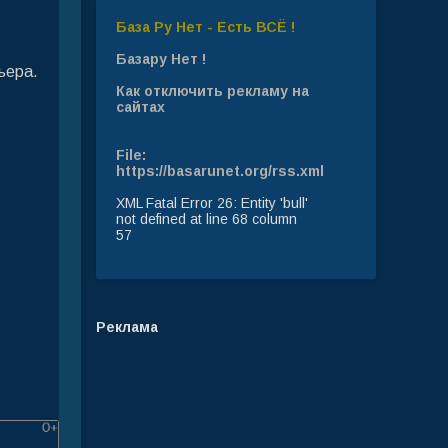
База Ру Нет - Есть ВСЁ !
Базару Нет !
ьера.
Как отключить рекламу на
сайтах
File:
https://basarunet.org/rss.xml
XML Fatal Error 26: Entity 'bull'
not defined at line 68 column
57
Реклама