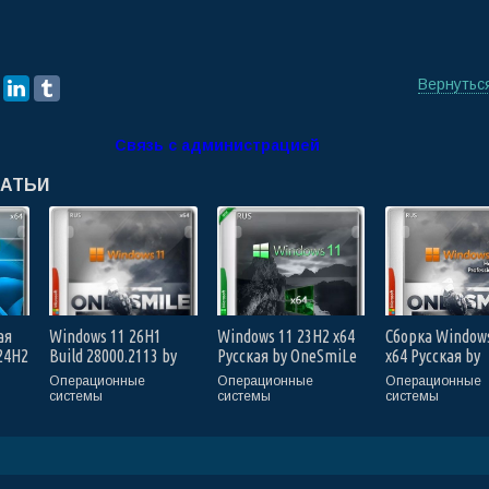
Вернутьс
Связь с администрацией
ТАТЬИ
ая
Windows 11 26H1
Windows 11 23H2 x64
Сборка Window
24H2
Build 28000.2113 by
Русская by OneSmiLe
x64 Русская by
OneSmiLe (RUS/2026)
(22635.3209) (Ru/2024)
OneSmiLe
Операционные
Операционные
Операционные
(22631.4169) (R
системы
системы
системы