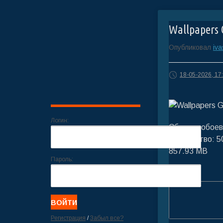
Wallpapers 
Опубликовал
iv
18-05-2026, 17
Логин:
Сборник обоев
Количество: 50
857.93 MB
Пароль:
Регистрация
/
Забыл все?