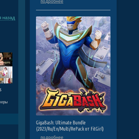
подробнее
я назад
s
веры
GigaBash: Ultimate Bundle
(2023/Ru/En/Multi/RePack от FitGirl)
подробнее