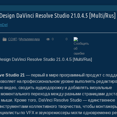
esign DaVinci Resolve Studio 21.0.4.5 [Multi/Rus]
mDel
СОФТ
/
Мультимедиа
0
0
ve Studio 21
— первый в мире программный продукт с подд
озволяет на профессиональном уровне выполнять редактиро
ю видео, сводить аудиодорожку и добавлять визуальные
 моментального перехода между разными страницами дост
 мыши. Кроме того, DaVinci Resolve Studio — единственное
инструментами коллективного творчества, чтобы монтажер
ециалисты по VFX и звукорежиссеры могли одновременно р