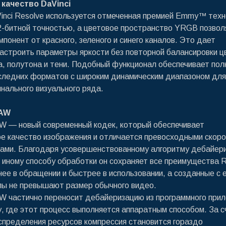
качество DaVinci
inci Resolve используется отмеченная премией Emmy™ техн
2-битной точностью, а цветовое пространство YRGB позвол
понент от красного, зеленого и синего каналов. Это дает
астроить параметры яркости без повторной балансировки ц
а, полутона и тени. Подобный функционал обеспечивает по
следних форматов с широким динамическим диапазоном для
инального визуального ряда.
RAW
W — новый современный кодек, который обеспечивает
е качество изображения и отличается превосходными скор
ами. Благодаря усовершенствованному алгоритму дебайери
 иному способу обработки он сохраняет все преимущества 
нее в обращении и быстрее в использовании, а созданные с 
ы не превышают размер обычного видео.
W частично переносит дебайеризацию из программного при
у, где этот процесс выполняется аппаратным способом. За с
спределения ресурсов компрессия становится гораздо