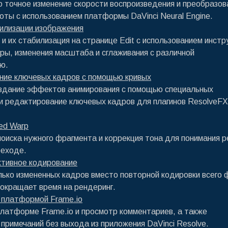
 точное изменение скорости воспроизведения и преобразов
оты с использованием платформы DaVinci Neural Engine.
илизации изображения
 и их стабилизация на странице Edit с использованием инст
ры, изменения масштаба и сглаживания с различной
ю.
ние ключевых кадров с помощью кривых
здание эффектов анимирования с помощью специальных
и редактирование ключевых кадров для плагинов ResolveFX
ed Warp
оиска нужного фрагмента и коррекция тона для понимания р
реходе.
тивное кодирование
ько измененных кадров вместо повторной кодировки всего 
окращает время на рендеринг.
 платформой Frame.io
латформе Frame.io и просмотр комментариев, а также
 примечаний без выхода из приложения DaVinci Resolve.