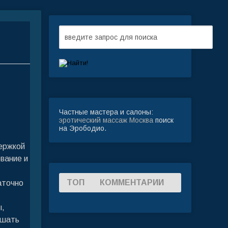
Частные мастера и салоны:
эротический массаж Москва
поиск
на Эрободио.
ержкой
вание и
ТОП
КОММЕНТАРИИ
аточно
ы,
ешать