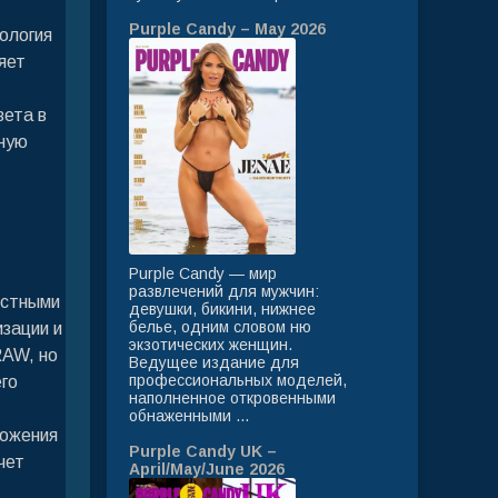
Purple Candy – May 2026
ология
яет
вета в
лную
Purple Candy — мир
развлечений для мужчин:
остными
девушки, бикини, нижнее
белье, одним словом ню
зации и
экзотических женщин.
RAW, но
Ведущее издание для
профессиональных моделей,
его
наполненное откровенными
обнаженными ...
ложения
Purple Candy UK –
чет
April/May/June 2026