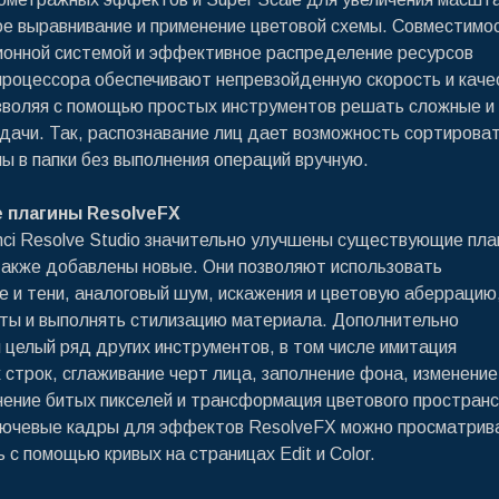
е выравнивание и применение цветовой схемы. Совместимос
онной системой и эффективное распределение ресурсов
процессора обеспечивают непревзойденную скорость и каче
зволяя с помощью простых инструментов решать сложные и
дачи. Так, распознавание лиц дает возможность сортироват
ы в папки без выполнения операций вручную.
 плагины ResolveFX
nci Resolve Studio значительно улучшены существующие пла
также добавлены новые. Они позволяют использовать
е и тени, аналоговый шум, искажения и цветовую аберрацию
ты и выполнять стилизацию материала. Дополнительно
 целый ряд других инструментов, в том числе имитация
 строк, сглаживание черт лица, заполнение фона, изменение
ение битых пикселей и трансформация цветового пространс
лючевые кадры для эффектов ResolveFX можно просматрив
 с помощью кривых на страницах Edit и Color.