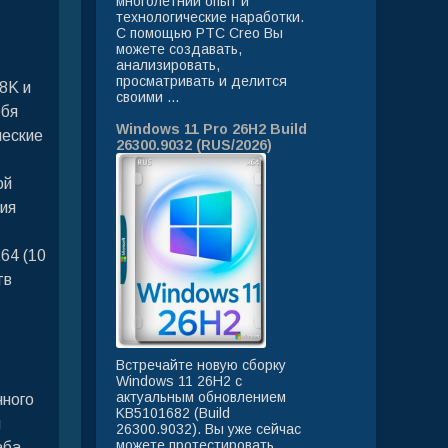
многолетний опыт и
технологические наработки.
C помощью PTC Creo Вы
можете создавать,
анализировать,
просматривать и делится
 8K и
своими ...
ебя
Windows 11 Pro 26H2 Build
ческие
26300.9032 (RUS/2026)
ой
ия
64 (10
тв
Встречайте новую сборку
Windows 11 26H2 с
актуальным обновлением
нного
KB5101682 (Build
я
26300.9032). Вы уже сейчас
можете протестировать
аба,