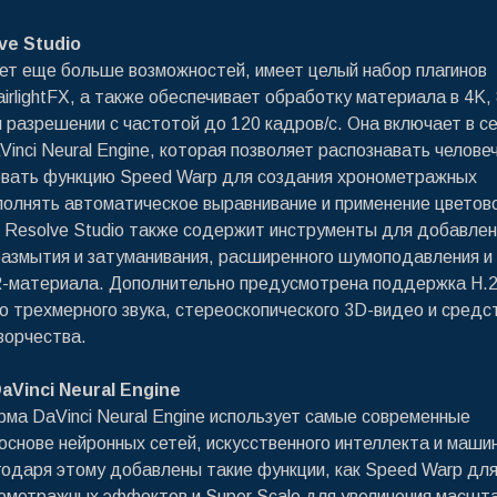
ve Studio
ет еще больше возможностей, имеет целый набор плагинов
irlightFX, а также обеспечивает обработку материала в 4K,
 разрешении с частотой до 120 кадров/с. Она включает в с
inci Neural Engine, которая позволяет распознавать челове
овать функцию Speed Warp для создания хронометражных
олнять автоматическое выравнивание и применение цветов
i Resolve Studio также содержит инструменты для добавлен
размытия и затуманивания, расширенного шумоподавления и
-материала. Дополнительно предусмотрена поддержка H.2
го трехмерного звука, стереоскопического 3D-видео и средс
ворчества.
Vinci Neural Engine
ма DaVinci Neural Engine использует самые современные
 основе нейронных сетей, искусственного интеллекта и маши
годаря этому добавлены такие функции, как Speed Warp дл
ометражных эффектов и Super Scale для увеличения масшт