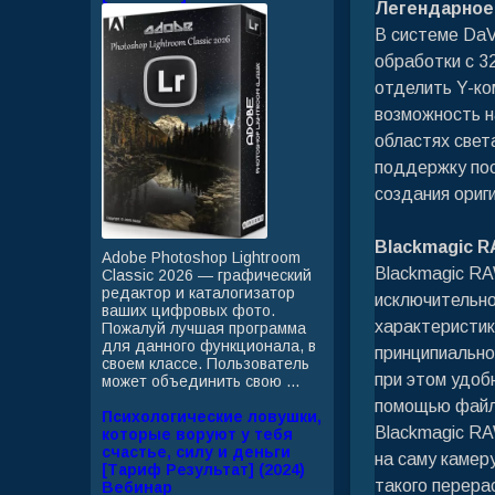
Легендарное 
В системе DaV
обработки с 3
отделить Y-ком
возможность н
областях свет
поддержку по
создания ориг
Blackmagic 
Adobe Photoshop Lightroom
Blackmagic RA
Classic 2026 — графический
редактор и каталогизатор
исключительно
ваших цифровых фото.
характеристик
Пожалуй лучшая программа
для данного функционала, в
принципиально
своем классе. Пользователь
при этом удоб
может объединить свою ...
помощью файл
Психологические ловушки,
Blackmagic RA
которые воруют у тебя
счастье, силу и деньги
на саму камер
[Тариф Результат] (2024)
такого перера
Вебинар