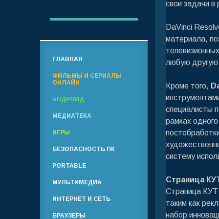
свои задачи в
DaVinci Resol
материала, по
телевизионных
ГЛАВНАЯ
любую другую
ФИЛЬМЫ И СЕРИАЛЫ
ОНЛАЙН
Кроме того,
Da
инструментами
АНДРОИД
специалисты п
МЕДИАТЕКА
рамках одного
постобработки
ИГРЫ
художественны
БЕЗОПАСНОСТЬ ПК
систему испол
PORTABLE
Страница КУ
МУЛЬТИМЕДИА
Страница КУТ 
ИНТЕРНЕТ И СЕТЬ
таким как рек
набор инновац
БРАУЗЕРЫ