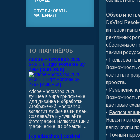
ПРОЧЕЕ
ОПУБЛИКОВАТЬ
Обзор инстру
МАТЕРИАЛ
DaVinci Resol
интерактивног
рекламных ро
обеспечивает 
ТОП ПАРТНЁРОВ
такими ресурс
Adobe Photoshop 2026
•
Пользовател
27.9.1.1 Light Portable by
Возможность с
7997 [Multi/Rus]
частоты и раз
проекта.
•
Изменение кл
Adobe Photoshop 2026 —
лучшее в мире приложение
Возможность п
для дизайна и обработки
цветовые схем
изображений, Photoshop,
воплотит любые ваши идеи.
•
Распознавани
Создавайте и улучшайте
Новая платфор
фотографии, иллюстрации и
графические 3D-объекты. ...
папку клипы по
•
Точный пере
[Koledaschool] Cocktail