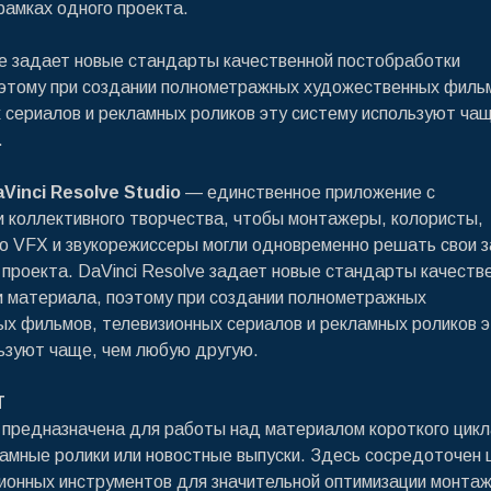
 рамках одного проекта.
ve задает новые стандарты качественной постобработки
этому при создании полнометражных художественных филь
 сериалов и рекламных роликов эту систему используют чащ
.
Vinci Resolve Studio
— единственное приложение с
 коллективного творчества, чтобы монтажеры, колористы,
о VFX и звукорежиссеры могли одновременно решать свои з
 проекта. DaVinci Resolve задает новые стандарты качеств
 материала, поэтому при создании полнометражных
х фильмов, телевизионных сериалов и рекламных роликов э
ьзуют чаще, чем любую другую.
Т
предназначена для работы над материалом короткого цикл
ламные ролики или новостные выпуски. Здесь сосредоточен 
ионных инструментов для значительной оптимизации монтаж