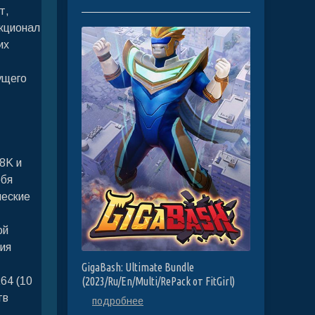
т,
кционал
их
ущего
 8K и
ебя
ческие
ой
ия
GigaBash: Ultimate Bundle
64 (10
(2023/Ru/En/Multi/RePack от FitGirl)
тв
подробнее