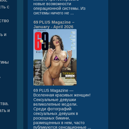
новые возможности
ть с
операционной системы. Из
системы ничего не ...
ство
69 PLUS Magazine –
January - April 2026
ь и
гины
,
69 PLUS Magazine —
Вселенная красивых женщин!
Сексуальные девушки
тва.
великолепные модели.
Среди фотографий
ать и
сексуальных девушек в
роскошных бикини,
размещенных в нем, часто
публикуются сенсационные ...