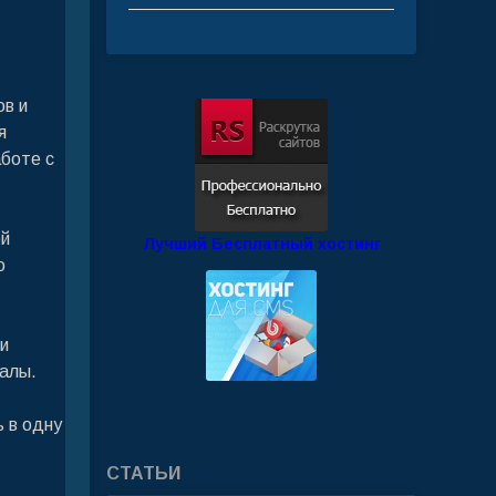
ов и
я
боте с
ой
Лучший Бесплатный хостинг
о
и
калы.
ь в одну
СТАТЬИ