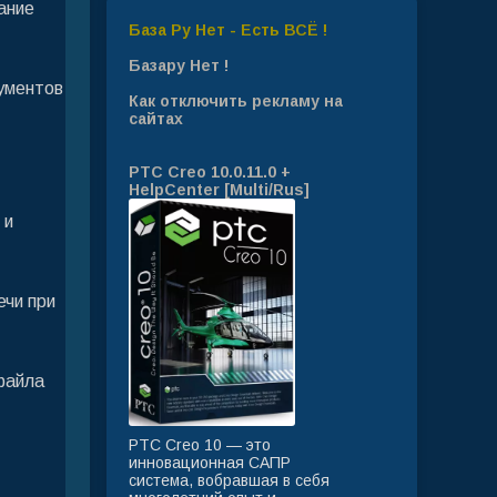
ание
База Ру Нет - Есть ВСЁ !
Базару Нет !
рументов
Как отключить рекламу на
сайтах
PTC Creo 10.0.11.0 +
HelpCenter [Multi/Rus]
 и
ечи при
файла
PTC Creo 10 — это
инновационная САПР
система, вобравшая в себя