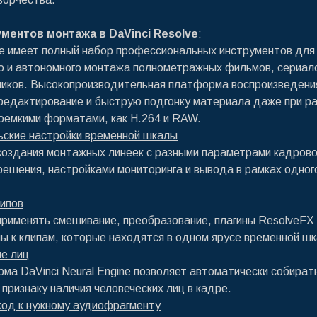
ментов монтажа в DaVinci Resolve
:
ve имеет полный набор профессиональных инструментов для
о и автономного монтажа полнометражных фильмов, сериал
ликов. Высокопроизводительная платформа воспроизведени
редактирование и быструю подгонку материала даже при ра
оемкими форматами, как H.264 и RAW.
ьские настройки временной шкалы
оздания монтажных линеек с разными параметрами кадров
решения, настройками мониторинга и вывода в рамках одног
ипов
рименять смешивание, преобразование, плагины ResolveFX 
ы к клипам, которые находятся в одном ярусе временной ш
е лиц
ма DaVinci Neural Engine позволяет автоматически собират
 признаку наличия человеческих лиц в кадре.
ход к нужному аудиофрагменту