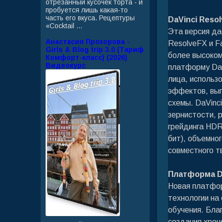
отрезанный кусочек торта - и
пробуется лишь какая-то
часть его вкуса. Рецептуры
DaVinci Resol
«Cocktail ...
Эта версия да
Анастасия Прозорова -
ResolveFX и Fa
Girls & Blog trip 3.0 (Тариф
более высоком
Комфорт-класс) (2026)
Видеокурс
платформу DaV
лица, использ
эффектов, вып
схемы. DaVinc
зернистости, 
грейдинга HDR
бит), объемно
совместного т
Платформа Da
Новая платфор
технологии на
обучения. Бла
создания хрон