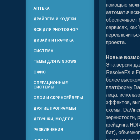
помощью можно
АПТЕКА
автоматически
ДРАЙВЕРА И КОДЕКИ
обеспечивает 
сервисах, как
ВСЕ ДЛЯ PHOTOSHOP
переключиться
ДИЗАЙН И ГРАФИКА
проекта.
СИСТЕМА
Новые возмо
ТЕМЫ ДЛЯ WINDOWS
Эта версия да
ResolveFX и Fa
ОФИС
более высоком
ОПЕРАЦИОННЫЕ
платформу DaV
СИСТЕМЫ
лица, использ
ОБОИ И СКРИНСЕЙВЕРЫ
эффектов, вып
ДРУГИЕ ПРОГРАММЫ
схемы. DaVinc
зернистости, 
ДЕВУШКИ, МОДЕЛИ
грейдинга HDR
РАЗВЛЕЧЕНИЯ
бит), объемно
совместного т