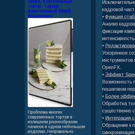
cakes. Коктейльные
Исключительно
торты. Тариф
кадровой част
Алкогольный (2026)
Видеокурс
•
Функция стаб
Анализ кадров
фиксации каме
интенсивность
•
Редактирова
Ускоренное со
инструментов 
OpenFX.
•
Эффект Spe
Возможность п
пошаговом пе
•
Более эффек
Обработка тол
существенно с
Проблема многих
современных тортов в
•
Интеграция с
излишнем разнообразии
Обращение к п
начинок в одном небольшом
изделии. Неправильно
синхронизация