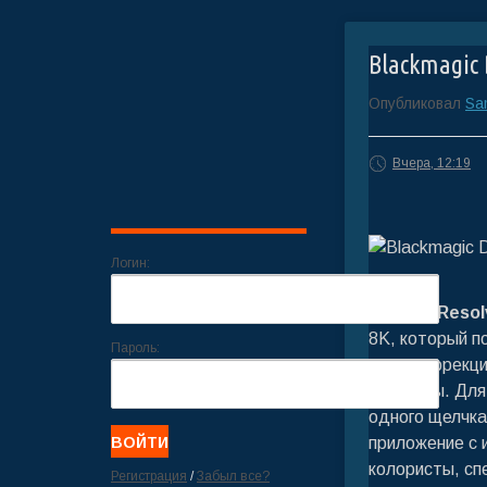
Blackmagic D
Опубликовал
Sa
Вчера, 12:19
Логин:
DaVinci Resol
8K, который п
Пароль:
цветокоррекци
эффекты. Для
одного щелчка
приложение с 
колористы, сп
Регистрация
/
Забыл все?