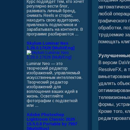
Курс подойдет тем, кто хочет
регулярно вести блог,
автоматическо
развивать личный бренд,
любой операци
снимать Reels и сторис,
находить свою аудиторию,
графического 
привлекать подписчиков и
обработки, по
зарабатывать на контенте. В
программе разбираются ...
трудоемкие за
помещать клип
Skylum Luminar Neo
1.28.0.17626 [Multi/Eng]
Уулучшенные
В версии DaVi
Luminar Neo — это
творческий редактор
ResolveFX, а 
изображений, управляемый
виньетировани
искусственным интеллектом.
Творческий редактор
удалять объек
изображений для
оптимизирован
воплощения ваших идей в
жизнь. Осветляйте
телевизионных
фотографии с подсветкой
формы, устран
или ...
Кроме того, к
Adobe Photoshop
редактировать
Lightroom Classic 2026
15.5.0.8 Portable by 7997
[Multi/Rus]