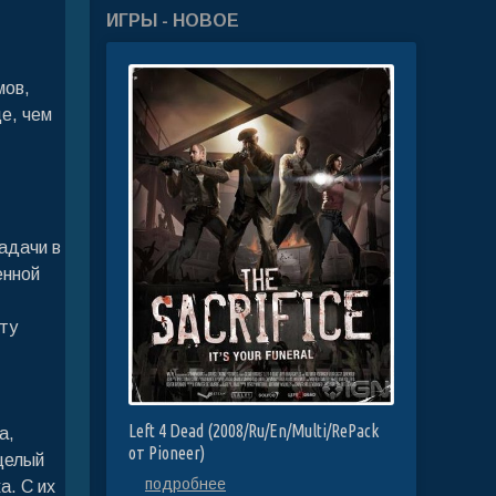
ИГРЫ - НОВОЕ
мов,
е, чем
адачи в
енной
ту
Left 4 Dead (2008/Ru/En/Multi/RePack
а,
от Pioneer)
целый
подробнее
а. С их