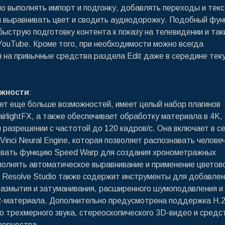
 выполнять импорт и подгонку, добавлять переходы и текс
 выравнивать цвет и сводить аудиодорожку. Подобный фун
быструю подготовку контента к показу на телевидении и так
 YouTube. Кроме того, при необходимости можно всегда
 на привычные средства раздела Edit даже в середине тек
жности
:
ет еще больше возможностей, имеет целый набор плагинов
irlightFX, а также обеспечивает обработку материала в 4K,
 разрешении с частотой до 120 кадров/с. Она включает в с
inci Neural Engine, которая позволяет распознавать челове
овать функцию Speed Warp для создания хронометражных
олнять автоматическое выравнивание и применение цветов
i Resolve Studio также содержит инструменты для добавлен
размытия и затуманивания, расширенного шумоподавления и
-материала. Дополнительно предусмотрена поддержка H.2
го трехмерного звука, стереоскопического 3D-видео и средс
ворчества.