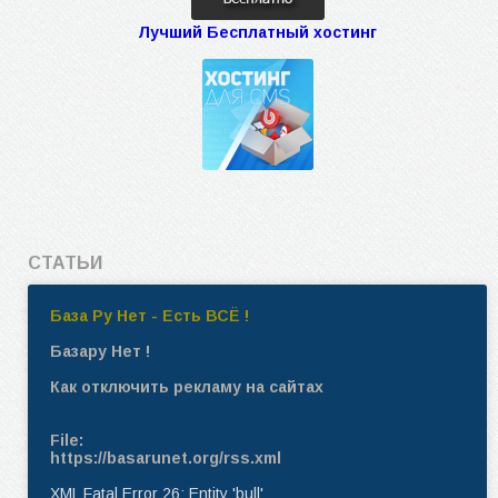
Лучший Бесплатный хостинг
СТАТЬИ
База Ру Нет - Есть ВСЁ !
Базару Нет !
Как отключить рекламу на сайтах
File:
https://basarunet.org/rss.xml
XML Fatal Error 26: Entity 'bull'