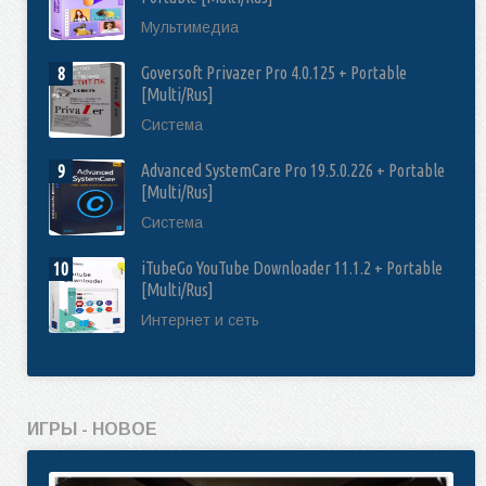
Мультимедиа
Goversoft Privazer Pro 4.0.125 + Portable
8
[Multi/Rus]
Система
Advanced SystemCare Pro 19.5.0.226 + Portable
9
[Multi/Rus]
Система
iTubeGo YouTube Downloader 11.1.2 + Portable
10
[Multi/Rus]
Интернет и сеть
ИГРЫ - НОВОЕ