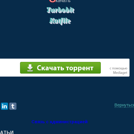
качать
Turbobit
Katfile
Вернутьс
Связь с администрацией
ТАТЬИ