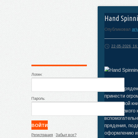
Hand Spinnin
Опубликовал
ari
22-05-2026, 16
Логин:
Ручное пряден
принести огро
Пароль:
прекрасной кн
сырья, такого 
вспомогательн
прядения, под
оформлению и 
Регистрация
/
Забыл все?