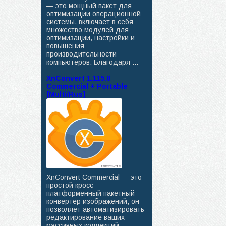
— это мощный пакет для
оптимизации операционной
системы, включает в себя
множество модулей для
оптимизации, настройки и
повышения
производительности
компьютеров. Благодаря ...
XnConvert 1.115.0
Commercial + Portable
[Multi/Rus]
XnConvert Commercial — это
простой кросс-
платформенный пакетный
конвертер изображений, он
позволяет автоматизировать
редактирование ваших
массивных коллекций