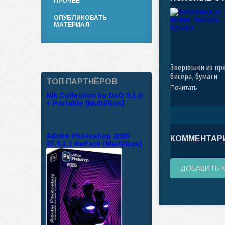
ПРОЧЕЕ
ОПУБЛИКОВАТЬ
МАТЕРИАЛ
Зверюшки из пр
бисера, бумаги
ТОП ПАРТНЁРОВ
Почитать
Nik Collection by DxO 9.1.0
+ Portable [Multi/Rus]
Adobe Photoshop 2026
КОММЕНТАРИ
27.9.1.1 RePack [Multi/Rus]
ДОБАВИТЬ 