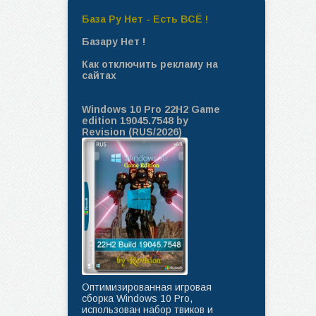
База Ру Нет - Есть ВСЁ !
Базару Нет !
Как отключить рекламу на
сайтах
Windows 10 Pro 22H2 Game
edition 19045.7548 by
Revision (RUS/2026)
Оптимизированная игровая
сборка Windows 10 Pro,
использован набор твиков и