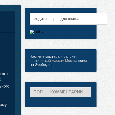
Частные мастера и салоны:
эротический массаж Москва
поиск
на Эрободио.
может
й
ьного
ТОП
КОММЕНТАРИИ
ному