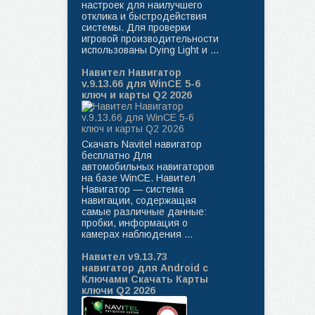
настроек для наилучшего
отклика и быстродействия
системы. Для проверки
игровой производительности
использованы Dying Light и ...
Навител Навигатор
v.9.13.66 для WinCE 5-6
ключ и карты Q2 2026
Скачать Navitel навигатор
бесплатно Для
автомобильных навигаторов
на базе WinCE. Навител
Навигатор — система
навигации, содержащая
самые различные данные:
пробки, информация о
камерах наблюдения ...
Навител v9.13.73
навигатор для Android с
Ключами Скачать Карты
ключи Q2 2026