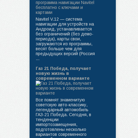
Navitel V.12 — система
навигации для устройств на
Андроид, устанавливается
без ограничений (без демо-
периода), карты свои,
загружаются из программы,
весят больше чем для
предыдущих версий (Россия
...
Газ 21 Победа, получает
новую жизнь в
современном варианте
Все помнят знаменитую
советскую авто-классику,
легендарный автомобиль
ГАЗ-21 Победа. Сегодня, в
тенденции
импортозамещения,
подготовлены несколько
вариантов современного