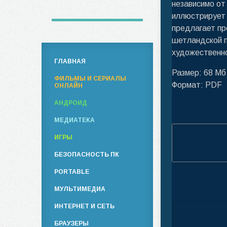
независимо от
иллюстрирует 
предлагает пр
шетландской п
художественно
ГЛАВНАЯ
Размер: 68 Мб
ФИЛЬМЫ И СЕРИАЛЫ
Формат: PDF
ОНЛАЙН
АНДРОИД
МЕДИАТЕКА
ИГРЫ
БЕЗОПАСНОСТЬ ПК
PORTABLE
МУЛЬТИМЕДИА
ИНТЕРНЕТ И СЕТЬ
БРАУЗЕРЫ