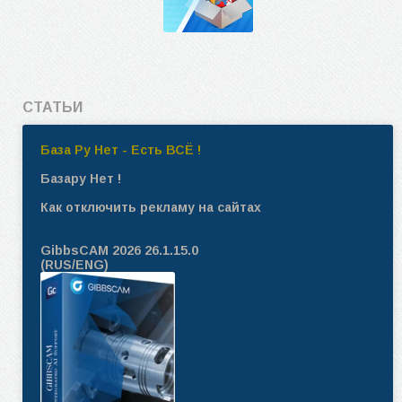
СТАТЬИ
База Ру Нет - Есть ВСЁ !
Базару Нет !
Как отключить рекламу на сайтах
GibbsCAM 2026 26.1.15.0
(RUS/ENG)