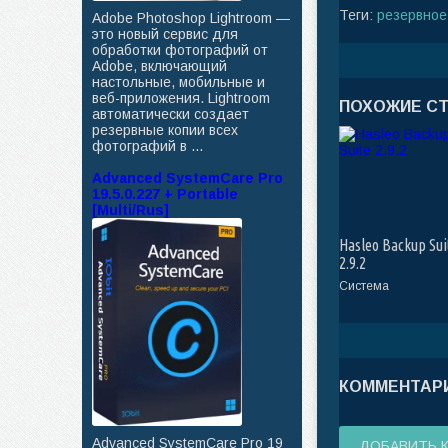
Теги:
резервное
Adobe Photoshop Lightroom —
это новый сервис для
обработки фотографий от
Adobe, включающий
настольные, мобильные и
веб-приложения. Lightroom
ПОХОЖИЕ С
автоматически создает
резервные копии всех
фотографий в ...
Advanced SystemCare Pro
19.5.0.227 + Portable
[Multi/Rus]
Hasleo Backup Sui
2.9.2
Система
КОММЕНТАРИ
Advanced SystemCare Pro 19
ДОБАВИТЬ 