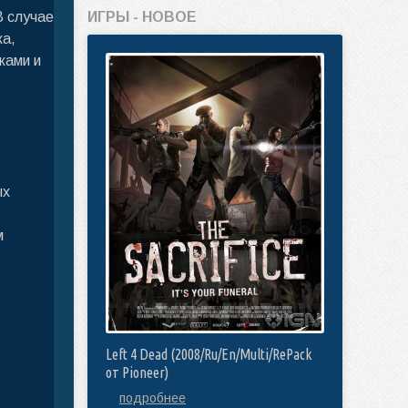
В случае
ИГРЫ - НОВОЕ
ка,
ками и
ых
м
Left 4 Dead (2008/Ru/En/Multi/RePack
от Pioneer)
подробнее