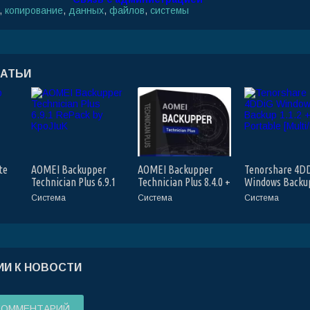
,
копирование
,
данных
,
файлов
,
системы
ТАТЬИ
te
AOMEI Backupper
AOMEI Backupper
Tenorshare 4D
Technician Plus 6.9.1
Technician Plus 8.4.0 +
Windows Backup
RePack by KpoJIuK
Portable [Multi/Rus]
+ Portable [Mul
Система
Система
Система
И К НОВОСТИ
КОММЕНТАРИЙ