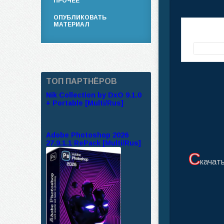
ПРОЧЕЕ
ОПУБЛИКОВАТЬ
МАТЕРИАЛ
ТОП ПАРТНЁРОВ
Nik Collection by DxO 9.1.0
+ Portable [Multi/Rus]
Adobe Photoshop 2026
27.9.1.1 RePack [Multi/Rus]
С
качать