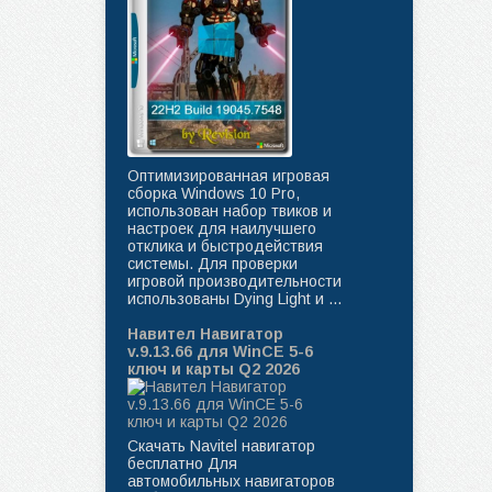
Оптимизированная игровая
сборка Windows 10 Pro,
использован набор твиков и
настроек для наилучшего
отклика и быстродействия
системы. Для проверки
игровой производительности
использованы Dying Light и ...
Навител Навигатор
v.9.13.66 для WinCE 5-6
ключ и карты Q2 2026
Скачать Navitel навигатор
бесплатно Для
автомобильных навигаторов