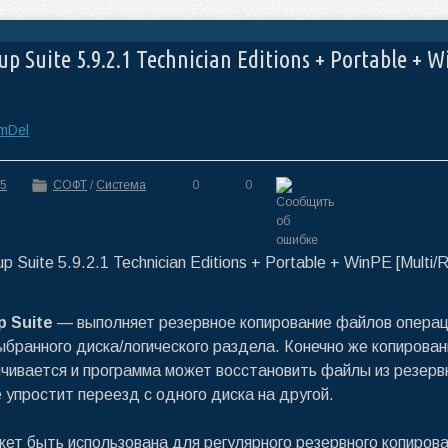
p Suite 5.9.2.1 Technician Editions + Portable + 
mDel
35
СОФТ
/
Система
0
0
p Suite
— выполняет резервное копирование файлов опера
ыбранного диска/логического раздела. Конечно же копирова
ичивается и программа может восстановить файлы из резерв
е упростит переезд с одного диска на другой.
ет быть использована для регулярного резервного копиров