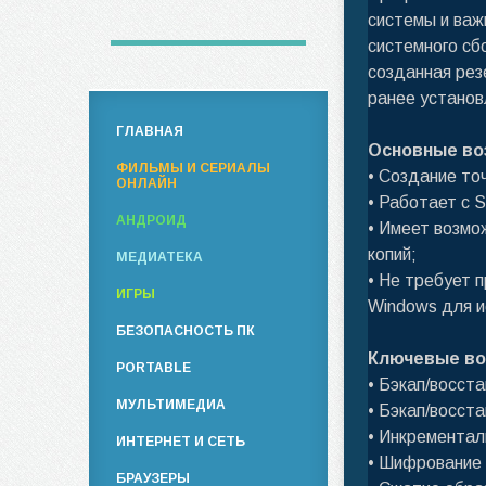
системы и важ
системного сб
созданная рез
ранее установ
ГЛАВНАЯ
Основные во
ФИЛЬМЫ И СЕРИАЛЫ
• Создание то
ОНЛАЙН
• Работает с 
АНДРОИД
• Имеет возмо
копий;
МЕДИАТЕКА
• Не требует 
ИГРЫ
Windows для и
БЕЗОПАСНОСТЬ ПК
Ключевые во
PORTABLE
• Бэкап/восст
МУЛЬТИМЕДИА
• Бэкап/восст
• Инкрементал
ИНТЕРНЕТ И СЕТЬ
• Шифрование 
БРАУЗЕРЫ