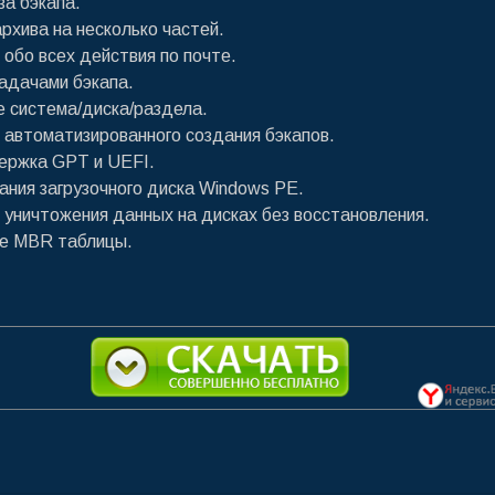
за бэкапа.
архива на несколько частей.
 обо всех действия по почте.
задачами бэкапа.
е система/диска/раздела.
 автоматизированного создания бэкапов.
ержка GPT и UEFI.
дания загрузочного диска Windows PE.
 уничтожения данных на дисках без восстановления.
ие MBR таблицы.