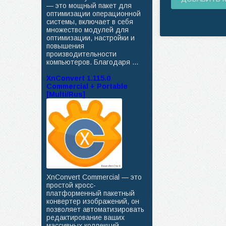
— это мощный пакет для
оптимизации операционной
системы, включает в себя
множество модулей для
оптимизации, настройки и
повышения
производительности
компьютеров. Благодаря ...
XnConvert 1.115.0
Commercial + Portable
[Multi/Rus]
XnConvert Commercial — это
простой кросс-
платформенный пакетный
конвертер изображений, он
позволяет автоматизировать
редактирование ваших
массивных коллекций