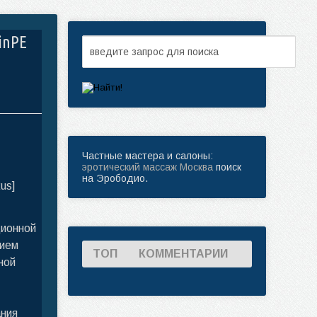
WinPE
Частные мастера и салоны:
эротический массаж Москва
поиск
на Эрободио.
ционной
нием
ТОП
КОММЕНТАРИИ
ной
ания