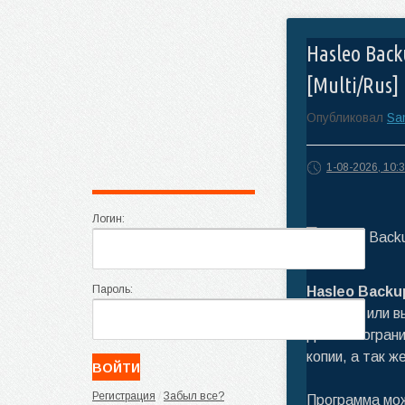
Hasleo Backu
[Multi/Rus]
Опубликовал
Sa
1-08-2026, 10:
Логин:
Пароль:
Hasleo Backu
системы или в
дело не огран
копии, а так ж
Регистрация
/
Забыл все?
Программа мож