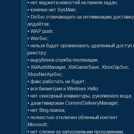
• нет виджета новостей на панели задач;
• конечно нет SysMain;
• DoSvc отвечающего за оптимизацию доставку
апдейтов;
• WAP push;
• WerSvc;
• нельзя будет организовать удаленный доступ 
реестру;
• вырублена служба геолокации;
• XblAuthManager, XblGameSave, XboxGipSvc,
XboxNetApiSvc;
• факс работать не будет;
• вся биометрия и Windows Hello;
• нет сенсорный клавиатуры, рукописного вода;
• деактивирован ContentDeliveryManager;
• нет Bing поиска;
• полностью отключен облачный контент
Microsoft;
• нет слежки за запускаемыми программами;