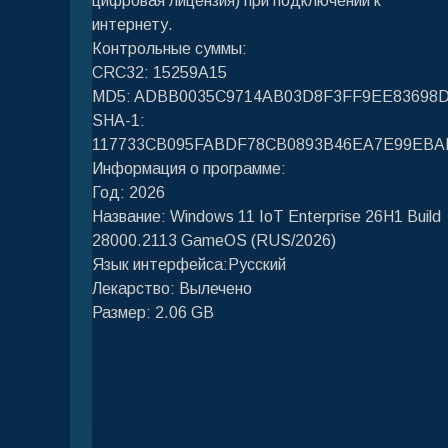
цифровая лицензия) при подключении к
интернету.
Контрольные суммы:
CRC32: 15259A15
MD5: ADBB0035C9714AB03D8F3FF9EE83698
SHA-1:
117733CB095FABDF78CB0893B46EA7E99EBA
Информация о программе:
Год: 2026
Название: Windows 11 IoT Enterprise 26H1 Build
28000.2113 GameOS (RUS/2026)
Язык интерфейса:Русский
Лекарство: Вылечено
Размер: 2.06 GB