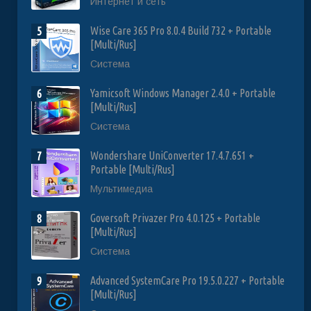
Интернет и сеть
Wise Care 365 Pro 8.0.4 Build 732 + Portable
5
[Multi/Rus]
Система
Yamicsoft Windows Manager 2.4.0 + Portable
6
[Multi/Rus]
Система
Wondershare UniConverter 17.4.7.651 +
7
Portable [Multi/Rus]
Мультимедиа
Goversoft Privazer Pro 4.0.125 + Portable
8
[Multi/Rus]
Система
Advanced SystemCare Pro 19.5.0.227 + Portable
9
[Multi/Rus]