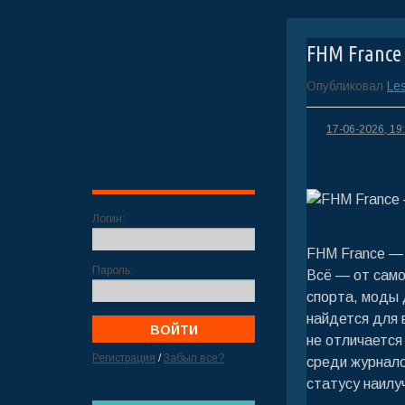
FHM France 
Опубликовал
Les
17-06-2026, 19
Логин:
FHM France — 
Пароль:
Всё — от само
спорта, моды д
найдется для 
не отличается
Регистрация
/
Забыл все?
среди журнало
статусу наилу