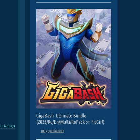
GigaBash: Ultimate Bundle
(2023/Ru/En/Multi/RePack от FitGirl)
я назад
подробнее