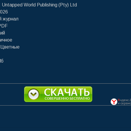
Untapped World Publishing (Pty) Ltd
2026
й журнал
 PDF
кий
личное
 Цветные
Мб