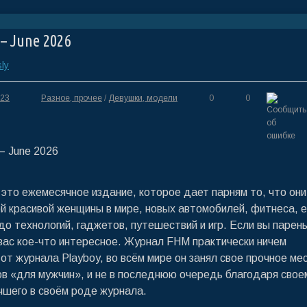
– June 2026
ly
:23
Разное, прочее
/
Девушки, модели
0
0
это ежемесячное издание, которое дает парням то, что они
й красивой женщины в мире, новых автомобилей, фитнеса, 
о технологий, гаджетов, путешествий и игр. Если вы парень
вас кое-что интересное. Журнал FHM практически ничем
 от журнала Playboy, во всём мире он занял свое прочное ме
в «для мужчин», и не в последнюю очередь благодаря свое
чшего в своём роде журнала.