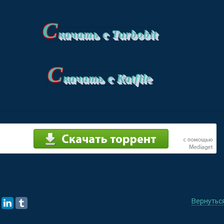
С
качать с Turbobit
С
качать с Katfile
Вернутьс