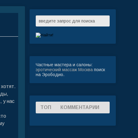
Частные мастера и салоны:
эротический массаж Москва
поиск
на Эрободио.
 хотят.
еды,
, у нас
ТОП
КОММЕНТАРИИ
сто
му