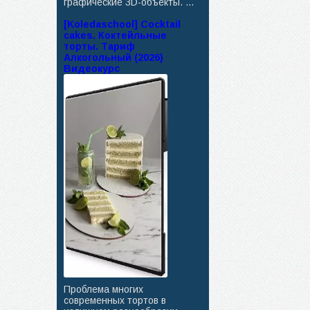
графические 3D-объекты. ...
[Koledaschool] Cocktail
cakes. Коктейльные
торты. Тариф
Алкогольный (2026)
Видеокурс
Проблема многих
современных тортов в