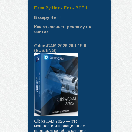
База Ру Нет - Есть ВСЁ !
Базару Нет !
Как отключить рекламу на
сайтах
GibbsCAM 2026 26.1.15.0
(RUS/ENG)
GibbsCAM 2026 — это
мощное и инновационное
программное обеспечение