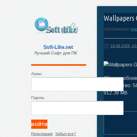
Wallpapers 
Опубликовал
iv
18-06-2026, 10
Логин:
Сборник обоев
Количество: 50
912.38 MB
Пароль:
Регистрация
/
Забыл все?