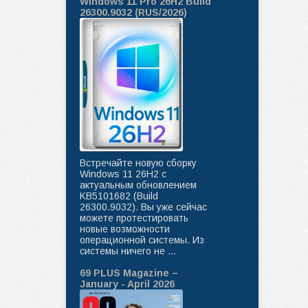
Windows 11 Pro 26H2 Build
26300.9032 (RUS/2026)
Встречайте новую сборку
Windows 11 26H2 с
актуальным обновлением
KB5101682 (Build
26300.9032). Вы уже сейчас
можете протестировать
новые возможности
операционной системы. Из
системы ничего не ...
69 PLUS Magazine –
January - April 2026