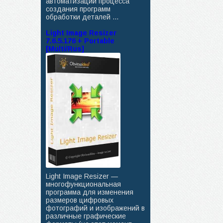
автоматизации процесса
создания программ
обработки деталей ...
Light Image Resizer
7.6.5.176 + Portable
[Multi/Rus]
Light Image Resizer —
многофункциональная
программа для изменения
размеров цифровых
фотографий и изображений в
различные графические