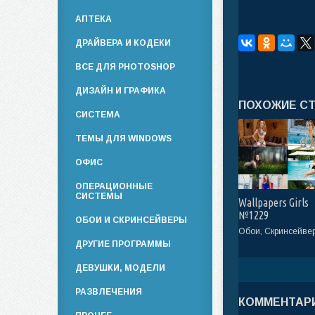
АПТЕКА
ДРАЙВЕРА И КОДЕКИ
ВСЕ ДЛЯ PHOTOSHOP
ДИЗАЙН И ГРАФИКА
ПОХОЖИЕ С
СИСТЕМА
ТЕМЫ ДЛЯ WINDOWS
ОФИС
ОПЕРАЦИОННЫЕ
СИСТЕМЫ
Wallpapers Girls
№1229
ОБОИ И СКРИНСЕЙВЕРЫ
Обои, Скринсейве
ДРУГИЕ ПРОГРАММЫ
ДЕВУШКИ, МОДЕЛИ
РАЗВЛЕЧЕНИЯ
КОММЕНТАРИ