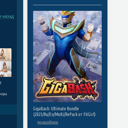
я назад
s
веры
GigaBash: Ultimate Bundle
(2023/Ru/En/Multi/RePack от FitGirl)
подробнее