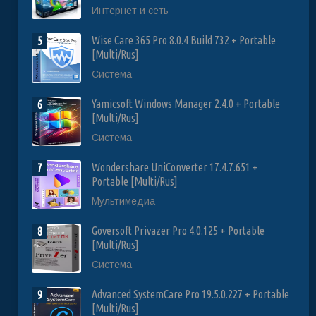
Интернет и сеть
Wise Care 365 Pro 8.0.4 Build 732 + Portable
5
[Multi/Rus]
Система
Yamicsoft Windows Manager 2.4.0 + Portable
6
[Multi/Rus]
Система
Wondershare UniConverter 17.4.7.651 +
7
Portable [Multi/Rus]
Мультимедиа
Goversoft Privazer Pro 4.0.125 + Portable
8
[Multi/Rus]
Система
Advanced SystemCare Pro 19.5.0.227 + Portable
9
[Multi/Rus]