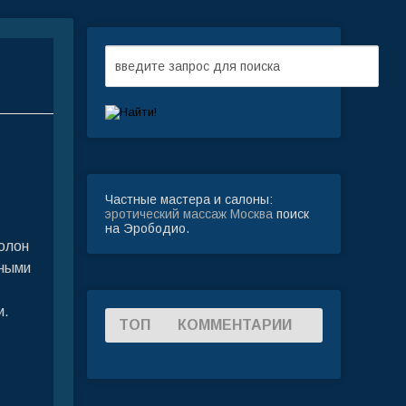
Частные мастера и салоны:
эротический массаж Москва
поиск
на Эрободио.
олон
чными
и.
ТОП
КОММЕНТАРИИ