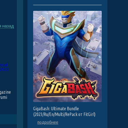
я назад
gazine
rumi
GigaBash: Ultimate Bundle
(2023/Ru/En/Multi/RePack от FitGirl)
подробнее