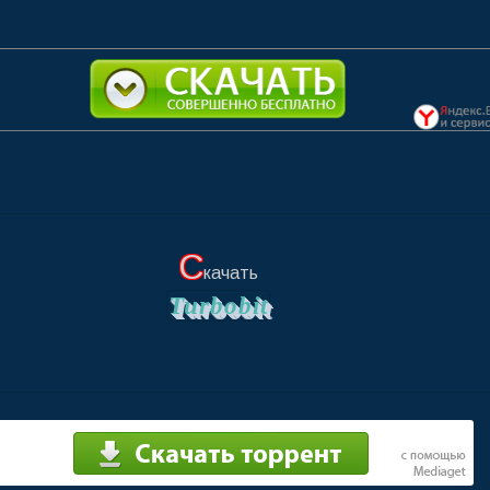
С
качать
Turbobit