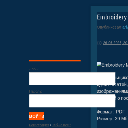
Embroidery 
Опубликовал
ari
26-06-2026, 20
Логин:
вышивальщиком
идей и статей
изображениями
Пароль:
новостей о по
Формат: PDF
Размер: 39 М
Регистрация
/
Забыл все?