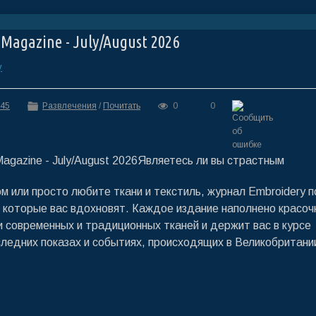
Magazine - July/August 2026
y
:45
Развлечения
/
Почитать
0
0
Являетесь ли вы страстным
 или просто любите ткани и текстиль, журнал Embroidery п
, которые вас вдохновят. Каждое издание наполнено красо
 современных и традиционных тканей и держит вас в курсе
следних показах и событиях, происходящих в Великобритани
б