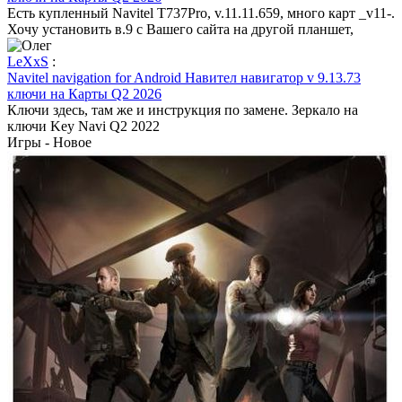
Есть купленный Navitel T737Pro, v.11.11.659, много карт _v11-.
Хочу установить в.9 с Вашего сайта на другой планшет,
LeXxS
:
Navitel navigation for Android Навител навигатор v 9.13.73
ключи на Карты Q2 2026
Ключи здесь, там же и инструкция по замене. Зеркало на
ключи Key Navi Q2 2022
Игры - Новое