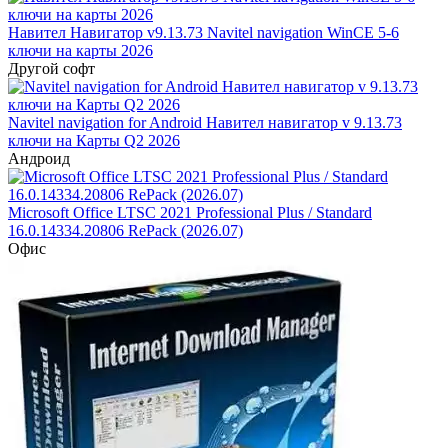
Навител Навигатор v9.13.73 Navitel navigation WinCE 5-6
ключи на карты 2026
Другой софт
Navitel navigation for Android Навител навигатор v 9.13.73
ключи на Карты Q2 2026
Андроид
Microsoft Office LTSC 2021 Professional Plus / Standard
16.0.14334.20806 RePack (2026.07)
Офис