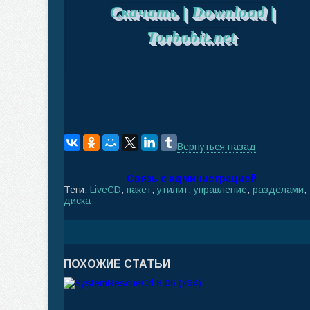
Скачать | Download |
Torbobit.net
Вернуться назад
Связь с администрацией
Теги:
LiveCD
,
пакет
,
утилит
,
управление
,
разделами
,
диска
ПОХОЖИЕ СТАТЬИ