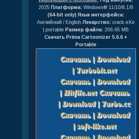
2025
Платформа:
Windows® 11/10/8.1/8
(64-bit only)
Язык интерфейса:
Английский / English
Лекарство:
crack.eXe
| portable
Размер файла:
206.65 MB
Скачать Prima Cartoonizer 5.6.6 +
Portable
Скачать | Download
| Turbobit.net
Скачать | Download
| Hitfile.net
Скачать
| Download | Turbo.cc
Скачать | Download
| soft-like.net
Скачать | Download