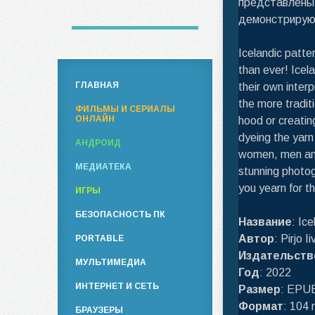
представлены
демонстрирую
Icelandic patte
than ever! Icel
ГЛАВНАЯ
their own inter
the more tradit
ФИЛЬМЫ И СЕРИАЛЫ
ОНЛАЙН
hood or creatin
dyeing the yarn 
АНДРОИД
women, men and 
МЕДИАТЕКА
stunning photo
you yearn for t
ИГРЫ
БЕЗОПАСНОСТЬ ПК
Название
: Ic
Автор
: Pirjo I
PORTABLE
Издательств
МУЛЬТИМЕДИА
Год
: 2022
ИНТЕРНЕТ И СЕТЬ
Размер
: EPU
Формат
: 104
БРАУЗЕРЫ