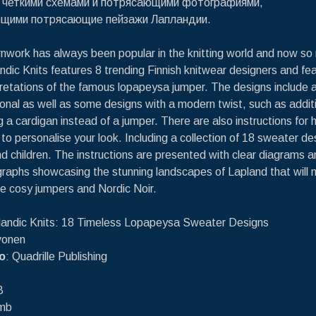
 четкими схемами и потрясающими фотографиями,
щими потрясающие пейзажи Лапландии.
rnwork has always been popular in the knitting world and now so
andic Knits features 8 trending Finnish knitwear designers and fea
pretations of the famous lopapeysa jumper. The designs include a
ional as well as some designs with a modern twist, such as addit
g a cardigan instead of a jumper. There are also instructions for 
to personalise your look. Including a collection of 18 sweater de
children. The instructions are presented with clear diagrams a
graphs showcasing the stunning landscapes of Lapland that will
he cosy jumpers and Nordic Noir.
elandic Knits: 18 Timeless Lopapeysa Sweater Designs
ivonen
о
: Quadrille Publishing
B
 mb