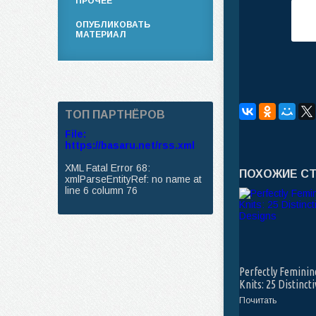
ПРОЧЕЕ
ОПУБЛИКОВАТЬ
МАТЕРИАЛ
ТОП ПАРТНЁРОВ
File:
https://basaru.net/rss.xml
XML Fatal Error 68:
ПОХОЖИЕ С
xmlParseEntityRef: no name at
line 6 column 76
Perfectly Feminin
Knits: 25 Distincti
Designs
Почитать