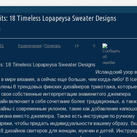
its: 18 Timeless Lopapeysa Sweater Designs
y
:51
Развлечения
/
Почитать
18
0
Исландский узор 
в мире вязания, а сейчас еще больше, чем когда-либо! В Ice
влены 8 трендовых финских дизайнеров трикотажа, которые
свои собственные интерпретации знаменитого джемпера
зайн включает в себя сочетание более традиционных, а так
айны с современным уклоном, такие как добавление капюшо
игана вместо джемпера. Также есть инструкции по ручному
ряжи, чтобы придать индивидуальности вашему образу. В
18 дизайнов свитеров для женщин, мужчин и детей. Инструк