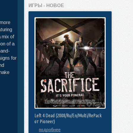
ИГРЫ - НОВОЕ
 more
turing
 mix of
ion of a
hand-
signs for
nd
 make
Left 4 Dead (2008/Ru/En/Multi/RePack
от Pioneer)
подробнее