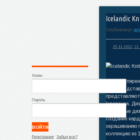
Icelandic Kn
Опубликовал
ari
25-11-2022, 21
Логин:
был популярен 
Knits предста
представляют 
Пароль:
lopapeysa. Ди
некоторые диз
создание кард
окрашиванию п
коллекцию из 
Регистрация
/
Забыл все?