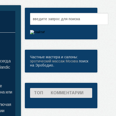
Частные мастера и салоны:
всегда
эротический массаж Москва
поиск
на Эрободио.
landic
же
на или
ТОП
КОММЕНТАРИИ
ключая
ции