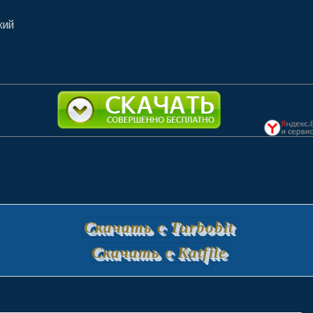
кий
Скачать с Turbobit
Скачать с Katfile