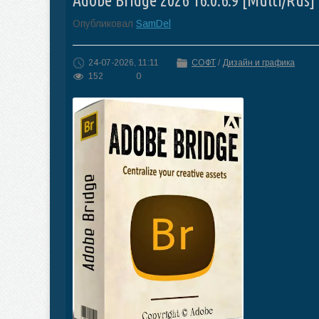
Adobe Bridge 2026 16.0.6.9 [Multi/Rus]
Опубликовал
SamDel
24-07-2026, 11:11
СОФТ
/
Дизайн и графика
152
0