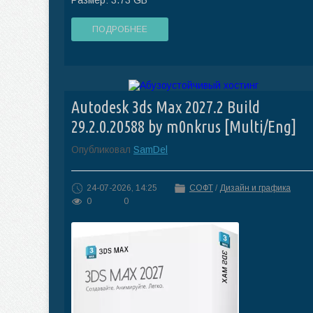
Размер: 3.73 GB
ПОДРОБНЕЕ
Autodesk 3ds Max 2027.2 Build
29.2.0.20588 by m0nkrus [Multi/Eng]
Опубликовал
SamDel
24-07-2026, 14:25
СОФТ
/
Дизайн и графика
0
0