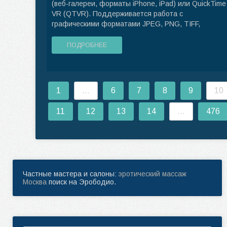
(веб-галереи, форматы iPhone, iPad) или QuickTime
VR (QTVR). Поддерживается работа с
графическими форматами JPEG, PNG, TIFF,
ПОДРОБНЕЕ
1
...
6
7
8
9
10
11
12
13
14
...
476
Частные мастера и салоны:
эротический массаж
Москва
поиск на Эрободио.