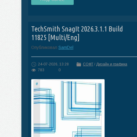
TechSmith SnagIt 2026.3.1.1 Build
11825 [Multi/Eng]
Опубликовал
SamDel
24-07-2026, 13:28
СОФТ
/
Дизайн и графика
783
0