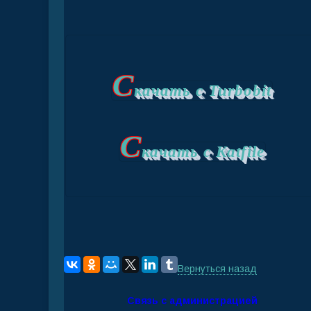
С
качать с Turbobit
С
качать с Katfile
Вернуться назад
Связь с администрацией