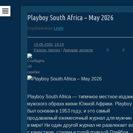
Playboy South Africa – May 2026
Опубликовал
Lesly
19-05-2026, 19:19
Разное, прочее
/
Девушки, модели
0
0
Playboy South Africa — типичное местное издан
мужского образа жизни Южной Африки. Playboy
был основан в 1953 году, и это самый
продаваемый ежемесячный журнал для мужчин
в мире! Ни один другой журнал не развлекает в
с качеством, стилем и голой правдой Плейбоя.