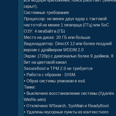
все модерн приложения, поиск работает (значо
скрыт).
Системные требования:
Процессор: не менее двух ядер с тактовой
частотой не менее 1 гигагерца (ГГц) или SoC
ОЗУ: 4 гигабайта (ГБ)
Место на диске: 20 ГБ или больше
Видеоадаптер: DirectX 12 или более поздней
версии с драйвером WDDM 2.0
Экран: (720p) с диагональю более 9 дюймов, 8
бит на цветовой канал
SecureBoot и TPM 2.0 не требуется
• Работа с образом - DISM.
• Образ системы упакован в esd.
Твики:
• Выключено восстановление системы (Удалён
WinRe.wim)
• Отключено WSearch, SysMain и ReadyBoot
• Удалены мусорные пункты из контекстного