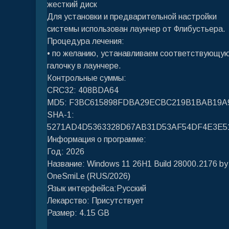
жесткий диск
Для установки и предварительной настройки
системы использован лаунчер от Флибустьера.
Процедура лечения:
• по желанию, устанавливаем соответствующу
галочку в лаунчере.
Контрольные суммы:
CRC32: 408BDA64
MD5: F3BC615898FDBA29ECBC219B1BAB19A
SHA-1:
5271AD4D5363328D67AB31D53AF54DF4E3E5
Информация о программе:
Год: 2026
Название: Windows 11 26H1 Build 28000.2176 by
OneSmiLe (RUS/2026)
Язык интерфейса:Русский
Лекарство: Присутствует
Размер: 4.15 GB