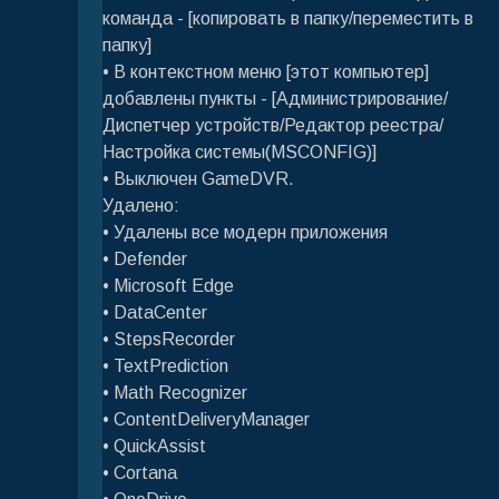
команда - [копировать в папку/переместить в
папку]
• В контекстном меню [этот компьютер]
добавлены пункты - [Администрирование/
Диспетчер устройств/Редактор реестра/
Настройка системы(MSCONFIG)]
• Выключен GameDVR.
Удалено:
• Удалены все модерн приложения
• Defender
• Microsoft Edge
• DataCenter
• StepsRecorder
• TextPrediction
• Math Recognizer
• ContentDeliveryManager
• QuickAssist
• Cortana