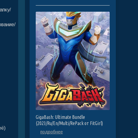
апку/
ование/
GigaBash: Ultimate Bundle
(2023/Ru/En/Multi/RePack от FitGirl)
её)
подробнее