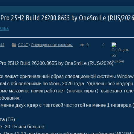
Pro 25H2 Build 26200.8655 by OneSmiLe (RUS/2026
ashka
:44
СОФТ
/
Операционные системы
0
0
ки лежат оригинальный образ операционной системы Window
onal с обновлениями по Июнь 2026 года. Удалены все модерн
оме магазина, поиск работает (значок скрыт), вырезана тел
ебования:
менее двух ядер с тактовой частотой не менее 1 гигагерца 
та (ГБ)
е: 20 ГБ или больше
 DirectX 12 или более поздней версии с драйвером WDDM 