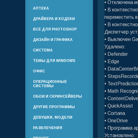
• Отключена и
АПТЕКА
• В контекстн
переместить в
ДРАЙВЕРА И КОДЕКИ
• В контекстн
ВСЕ ДЛЯ PHOTOSHOP
Диспетчер ус
• Выключен G
ДИЗАЙН И ГРАФИКА
Удалено:
СИСТЕМА
• Defender
ТЕМЫ ДЛЯ WINDOWS
• Edge
• DataCenterBr
ОФИС
• StepsRecord
ОПЕРАЦИОННЫЕ
• TextPredictio
СИСТЕМЫ
• Math Recogni
ОБОИ И СКРИНСЕЙВЕРЫ
• ContentDeliv
• QuickAssist
ДРУГИЕ ПРОГРАММЫ
• Cortana
ДЕВУШКИ, МОДЕЛИ
• OneDrive
• Программа ар
РАЗВЛЕЧЕНИЯ
Установлено: