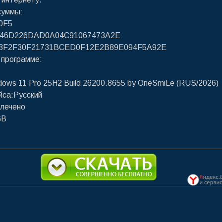
суммы:
0F5
246D226DAD0A04C91067473A2E
48F2F30F21731BCED0F12E2B89E094F5A92E
 программе:
dows 11 Pro 25H2 Build 26200.8655 by OneSmiLe (RUS/2026)
йса:Русский
ылечено
GB