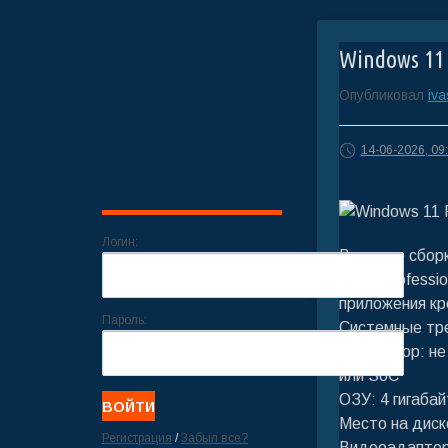
Windows 11 
Опубликовал
iv
14-06-2026, 09
Логин:
В основе сбор
25H2 Professi
приложения кр
Пароль:
Системные тр
Процессор: не 
или SoC
ОЗУ: 4 гигабай
Место на диск
Регистрация
/
Забыл все?
Видеоадаптер: