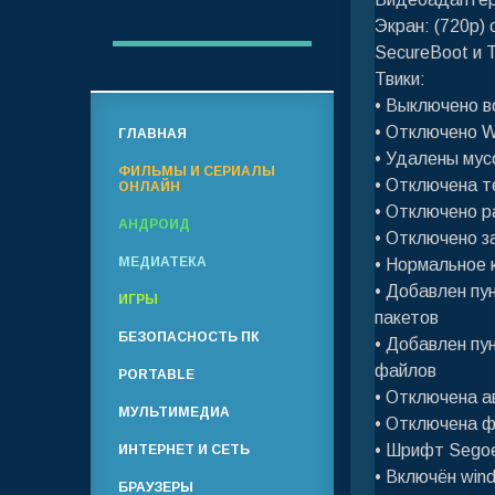
Экран: (720p)
SecureBoot и 
Твики:
• Выключено в
• Отключено W
ГЛАВНАЯ
• Удалены мус
ФИЛЬМЫ И СЕРИАЛЫ
• Отключена т
ОНЛАЙН
• Отключено р
АНДРОИД
• Отключено з
МЕДИАТЕКА
• Нормальное 
• Добавлен пу
ИГРЫ
пакетов
БЕЗОПАСНОСТЬ ПК
• Добавлен пу
файлов
PORTABLE
• Отключена а
МУЛЬТИМЕДИА
• Отключена ф
• Шрифт Segoe
ИНТЕРНЕТ И СЕТЬ
• Включён win
БРАУЗЕРЫ