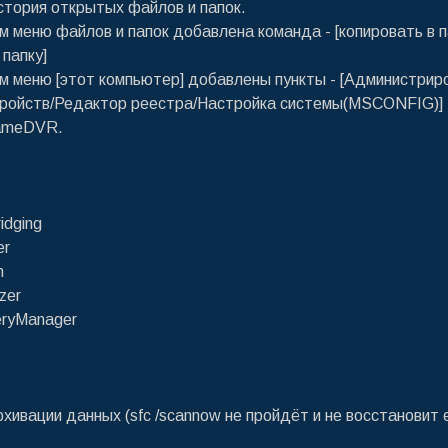
стория открытых файлов и папок.
ом меню файлов и папок добавлена команда - [копировать в п
 папку]
ом меню [этот компьютер] добавлены пункты - [Администрир
тройств/Редактор реестра/Настройка системы(MSCONFIG)]
ameDVR.
idging
er
n
zer
eryManager
хивации данных (sfc /scannow не пройдёт и не восстановит 