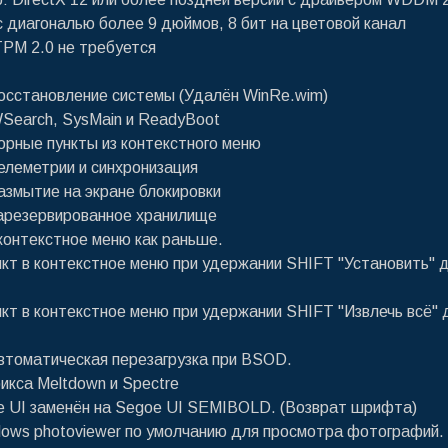
 с диагональю более 9 дюймов, 8 бит на цветовой канал
TPM 2.0 не требуется
осстановление системы (Удалён WinRe.wim)
Search, SysMain и ReadyBoot
орные пункты из контекстного меню
елеметрии и синхронизация
азмытие на экране блокировки
арезервированное хранилище
контекстное меню как раньше.
нкт в контекстное меню при удержании SHIFT "Установить" д
нкт в контекстное меню при удержании SHIFT "Извлечь всё" 
втоматическая перезагрузка при BSOD.
икса Meltdown и Spectre
 UI заменён на Segoe UI SEMIBOLD. (Возврат шрифта)
dows photoviewer по умолчанию для просмотра фотографий.