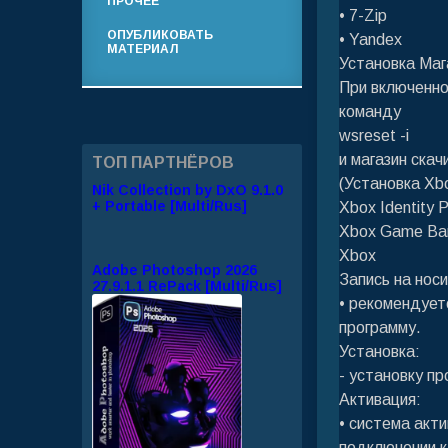
ПРОЧЕЕ
• 7-Zip
ОПУБЛИКОВАТЬ
• Yandex
МАТЕРИАЛ
Установка Маг
При включенно
команду
wsreset -i
и магазин скач
ТОП ПАРТНЁРОВ
(Установка Xb
Nik Collection by DxO 9.1.0
+ Portable [Multi/Rus]
Xbox Identity P
Xbox Game Ba
Xbox
Adobe Photoshop 2026
Запись на нос
27.9.1.1 RePack [Multi/Rus]
• рекомендует
программу.
Установка:
- установку п
Активация:
• система акт
подключении к