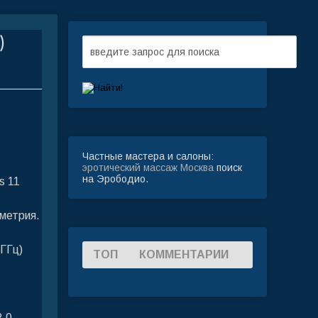
)
Частные мастера и салоны:
эротический массаж Москва
поиск
на Эрободио.
s 11
еметрия.
(ГГц)
ТОП
КОММЕНТАРИИ
2.0