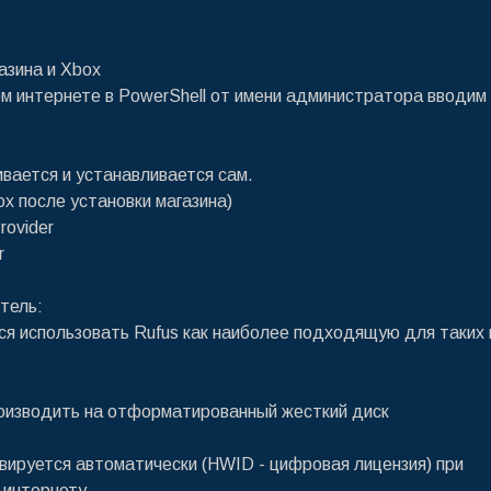
азина и Xbox
м интернете в PowerShell от имени администратора вводим
ивается и устанавливается сам.
ox после установки магазина)
rovider
r
итель:
ся использовать Rufus как наиболее подходящую для таких
роизводить на отформатированный жесткий диск
ивируется автоматически (HWID - цифровая лицензия) при
 интернету.