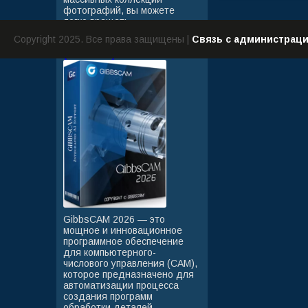
фотографий, вы можете
легко вращать, ...
Copyright 2025. Все права защищены |
Связь с администрац
GibbsCAM 2026 26.1.15.0
(RUS/ENG)
GibbsCAM 2026 — это
мощное и инновационное
программное обеспечение
для компьютерного-
числового управления (CAM),
которое предназначено для
автоматизации процесса
создания программ
обработки деталей ...