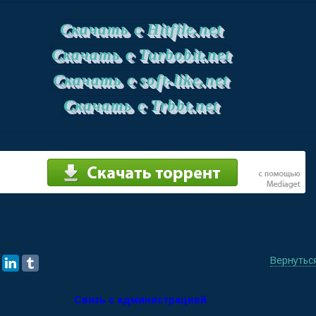
Скачать с Hitfile.net
Скачать с Turbobit.net
Скачать с soft-like.net
Скачать с Trbbt.net
Вернутьс
Связь с администрацией