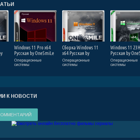
ТАТЬИ
Windows 11 Pro x64
Сборка Windows 11
Windows 11 23H
by
Русская by OneSmiLe
x64 Русская by
Русская by One
26)
(26100.2) (Ru/2024)
OneSmiLe
(22635.3209) (R
Операционные
Операционные
Операционные
(22631.4169) (Ru/2024)
системы
системы
системы
И К НОВОСТИ
КОММЕНТАРИЙ