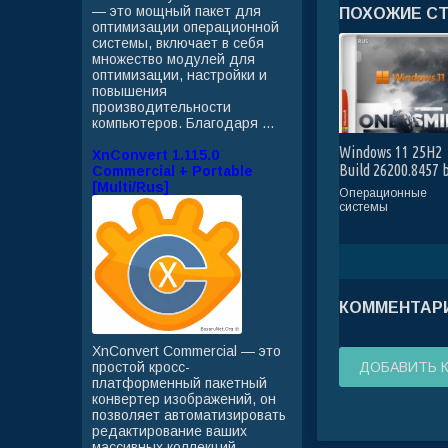
— это мощный пакет для
ПОХОЖИЕ С
оптимизации операционной
системы, включает в себя
множество модулей для
оптимизации, настройки и
повышения
производительности
компьютеров. Благодаря ...
Windows 11 25H2
XnConvert 1.115.0
Build 26200.8457 
Commercial + Portable
[Multi/Rus]
OneSmiLe (RUS/20
Операционные
системы
КОММЕНТАРИ
XnConvert Commercial — это
простой кросс-
ДОБАВИТЬ 
платформенный пакетный
конвертер изображений, он
позволяет автоматизировать
редактирование ваших
массивных коллекций