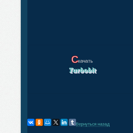
С
качать
Turbobit
Вернуться назад