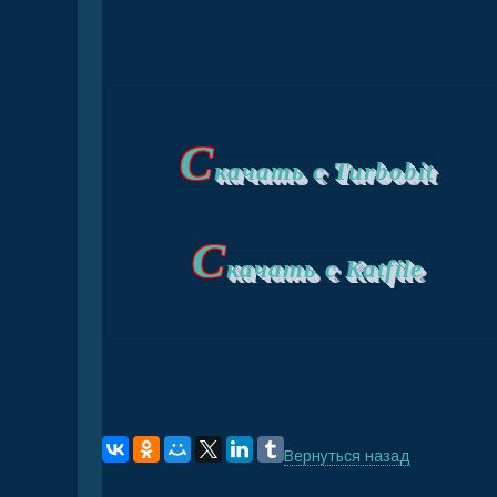
С
качать с Turbobit
С
качать с Katfile
Вернуться назад