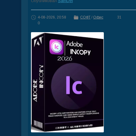
Опубликовал
SamDel
4-08-2026, 20:58
СОФТ
/
Офис
31
0