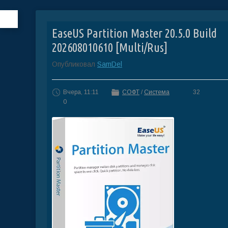
EaseUS Partition Master 20.5.0 Build
202608010610 [Multi/Rus]
Опубликовал
SamDel
Вчера, 11:11
СОФТ
/
Система
32
0