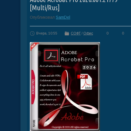
[Multi/Rus]
Опубликовал
SamDel
Вчера, 10:55
СОФТ
/
Офис
0
0