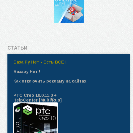
СТАТЬИ
База Ру Нет - Есть ВСЁ !
Базару Нет !
Как отключить рекламу на сайтах
PTC Creo 10.0.11.0 +
HelpCenter [Multi/Rus]