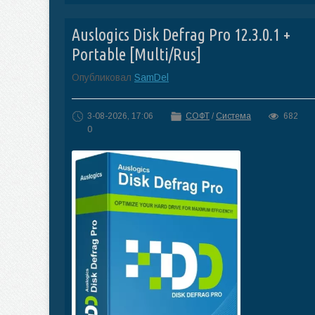
Auslogics Disk Defrag Pro 12.3.0.1 +
Portable [Multi/Rus]
Опубликовал
SamDel
3-08-2026, 17:06
СОФТ
/
Система
682
0